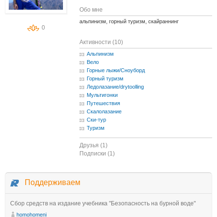
Обо мне
альпинизм, горный туризм, скайраннинг
0
Активности (10)
Альпинизм
Вело
Горные лыжи/Сноуборд
Горный туризм
Ледолазание/drytoolling
Мультигонки
Путешествия
Скалолазание
Ски-тур
Туризм
Друзья (1)
Подписки (1)
Поддерживаем
Сбор средств на издание учебника "Безопасность на бурной воде"
homohomeni