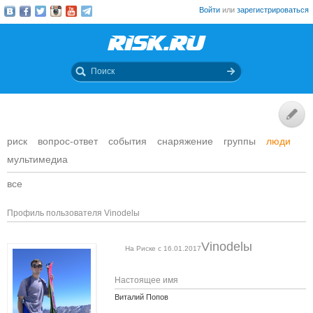
Войти
или
зарегистрироваться
риск
вопрос-ответ
события
снаряжение
группы
люди
мультимедиа
все
Профиль пользователя Vinodelы
Vinodelы
На Риске с 16.01.2017
Настоящее имя
Виталий Попов