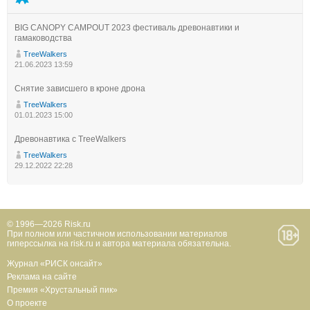
BIG CANOPY CAMPOUT 2023 фестиваль древонавтики и
гамаководства
TreeWalkers
21.06.2023 13:59
Снятие зависшего в кроне дрона
TreeWalkers
01.01.2023 15:00
Древонавтика с TreeWalkers
TreeWalkers
29.12.2022 22:28
© 1996—2026 Risk.ru
При полном или частичном использовании материалов
гиперссылка на risk.ru и автора материала обязательна.
Журнал «РИСК онсайт»
Реклама на сайте
Премия «Хрустальный пик»
О проекте