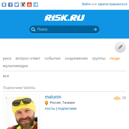
Войти
или
зарегистрироваться
риск
вопрос-ответ
события
снаряжение
группы
люди
мультимедиа
все
Подписчики Valeriia
malunin
39
Россия, Таганрог
посты
|
подписчики