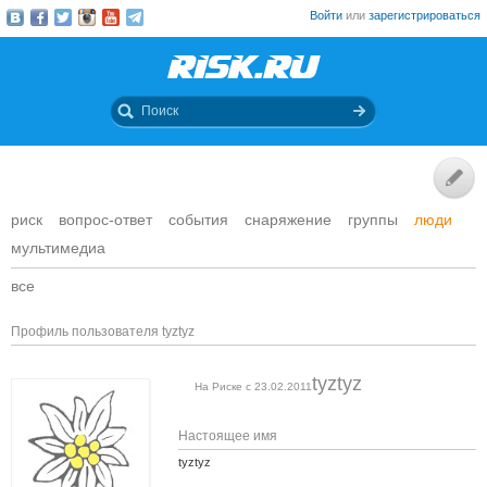
Войти
или
зарегистрироваться
риск
вопрос-ответ
события
снаряжение
группы
люди
мультимедиа
все
Профиль пользователя tyztyz
tyztyz
На Риске с 23.02.2011
Настоящее имя
tyztyz