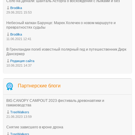
Соло на Денали: Шанталь Асторга о восхождении с лыжами и без
Brodilka
29.06.2021 15:53
Небесный капкан Барунце: Марек Холечек о новом маршруте и
превратностях судьбы
Brodilka
11.06.2021 12:41
В Гренландии погиб известный полярный гид и путешественник Дирк
Дансеркер
Редакция сайта
10.06.2021 14:37
Партнерские блоги
BIG CANOPY CAMPOUT 2023 фестиваль древонавтики и
гамаководства
TreeWalkers
21.06.2023 13:59
Снятие зависшего в кроне дрона
TreeWalkers