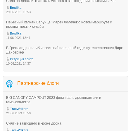
Соло на Денали: Шанталь Асторга о восхождении с лыжами и без
Brodilka
29.06.2021 15:53
Небесный капкан Барунце: Марек Холечек о новом маршруте и
превратностях судьбы
Brodilka
11.06.2021 12:41
В Гренландии погиб известный полярный гид и путешественник Дирк
Дансеркер
Редакция сайта
10.06.2021 14:37
Партнерские блоги
BIG CANOPY CAMPOUT 2023 фестиваль древонавтики и
гамаководства
TreeWalkers
21.06.2023 13:59
Снятие зависшего в кроне дрона
TreeWalkers