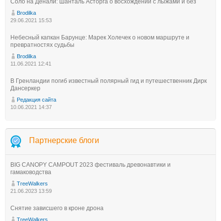
Соло на Денали: Шанталь Асторга о восхождении с лыжами и без
Brodilka
29.06.2021 15:53
Небесный капкан Барунце: Марек Холечек о новом маршруте и
превратностях судьбы
Brodilka
11.06.2021 12:41
В Гренландии погиб известный полярный гид и путешественник Дирк
Дансеркер
Редакция сайта
10.06.2021 14:37
Партнерские блоги
BIG CANOPY CAMPOUT 2023 фестиваль древонавтики и
гамаководства
TreeWalkers
21.06.2023 13:59
Снятие зависшего в кроне дрона
TreeWalkers