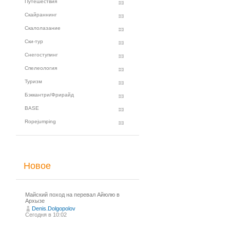
Путешествия
Скайраннинг
Скалолазание
Ски-тур
Снегоступинг
Спелеология
Туризм
Бэккантри/Фрирайд
BASE
Ropejumping
Новое
Майский поход на перевал Айюлю в
Архызе
Denis.Dolgopolov
Сегодня в 10:02