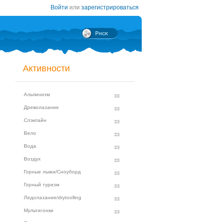
Войти
или
зарегистрироваться
Активности
Альпинизм
Древолазание
Слэклайн
Вело
Вода
Воздух
Горные лыжи/Сноуборд
Горный туризм
Ледолазание/drytoolling
Мультигонки