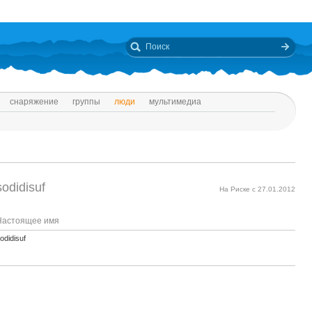
снаряжение
группы
люди
мультимедиа
sodidisuf
На Риске с 27.01.2012
Настоящее имя
odidisuf