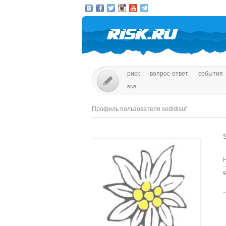
риск
вопрос-ответ
события
все
Профиль пользователя sodidisuf
s