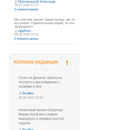
Миргородский Александр
19.07.2026 17:17
0 комментариев
Мы ответим нашим чадам правду, им не
все равно: «Удивительное рядом, но оно
запрещено!»
vilgeforts
04.08.2026 14:12
0 комментариев
Колонка редакции
Соло на Денали: Шанталь
Асторга о восхождении с
лыжами и без
Brodilka
29.06.2021 15:53
Небесный капкан Барунце:
Марек Холечек о новом
маршруте и превратностях
судьбы
Brodilka