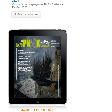
21.03
Открыта регистрация на BASK Забег на
Казбек 2026!
Добавить событие
Журнал "РИСК онсайт"