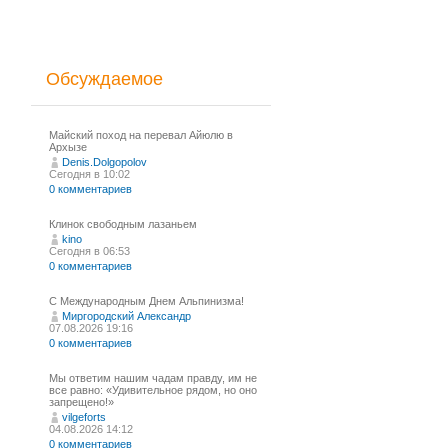
Обсуждаемое
Майский поход на перевал Айюлю в
Архызе
Denis.Dolgopolov
Сегодня в 10:02
0 комментариев
Клинок свободным лазаньем
kino
Сегодня в 06:53
0 комментариев
С Международным Днем Альпинизма!⁠
Миргородский Александр
07.08.2026 19:16
0 комментариев
Мы ответим нашим чадам правду, им не
все равно: «Удивительное рядом, но оно
запрещено!»
vilgeforts
04.08.2026 14:12
0 комментариев