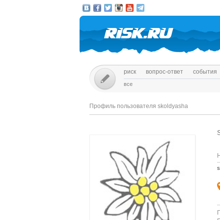
риск
вопрос-ответ
события
все
Профиль пользователя skoldyasha
s
Г