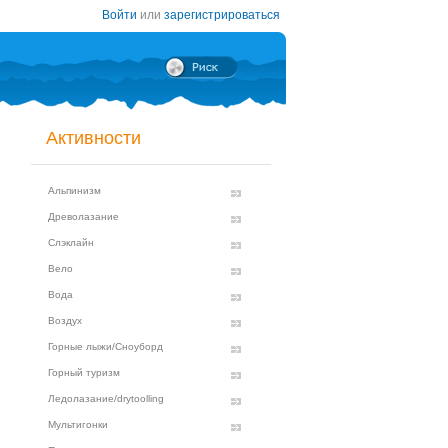
Войти
или
зарегистрироваться
Активности
Альпинизм
Древолазание
Слэклайн
Вело
Вода
Воздух
Горные лыжи/Сноуборд
Горный туризм
Ледолазание/drytoolling
Мультигонки