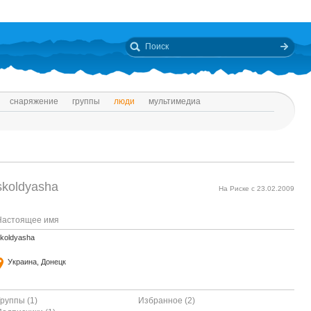
снаряжение
группы
люди
мультимедиа
skoldyasha
На Риске с 23.02.2009
Настоящее имя
koldyasha
Украина, Донецк
руппы (1)
Избранное (2)