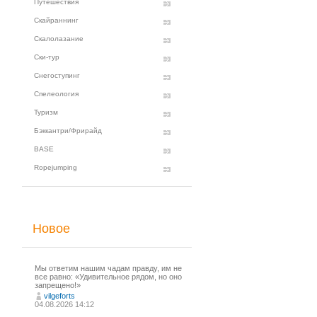
Путешествия
Скайраннинг
Скалолазание
Ски-тур
Снегоступинг
Спелеология
Туризм
Бэккантри/Фрирайд
BASE
Ropejumping
Новое
Мы ответим нашим чадам правду, им не
все равно: «Удивительное рядом, но оно
запрещено!»
vilgeforts
04.08.2026 14:12