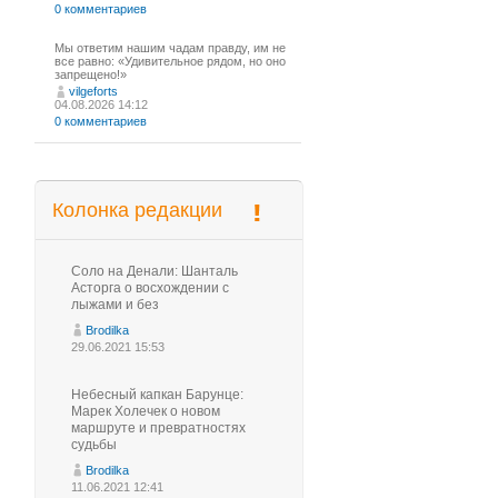
0 комментариев
Мы ответим нашим чадам правду, им не
все равно: «Удивительное рядом, но оно
запрещено!»
vilgeforts
04.08.2026 14:12
0 комментариев
Колонка редакции
Соло на Денали: Шанталь
Асторга о восхождении с
лыжами и без
Brodilka
29.06.2021 15:53
Небесный капкан Барунце:
Марек Холечек о новом
маршруте и превратностях
судьбы
Brodilka
11.06.2021 12:41