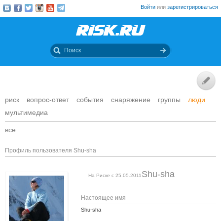
Войти
или
зарегистрироваться
риск
вопрос-ответ
события
снаряжение
группы
люди
мультимедиа
все
Профиль пользователя Shu-sha
Shu-sha
На Риске с 25.05.2011
Настоящее имя
Shu-sha