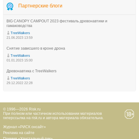
Партнерские блоги
BIG CANOPY CAMPOUT 2023 фестиваль древонавтики и
гамаководства
TreeWalkers
21.06.2023 13:59
Снятие зависшего в кроне дрона
TreeWalkers
01.01.2023 15:00
Древонавтика с TreeWalkers
TreeWalkers
29.12.2022 22:28
© 1996—2026 Risk.ru
При полном или частичном использовании материалов
гиперссылка на risk.ru и автора материала обязательна.
Журнал «РИСК онсайт»
Реклама на сайте
Премия «Хрустальный пик»