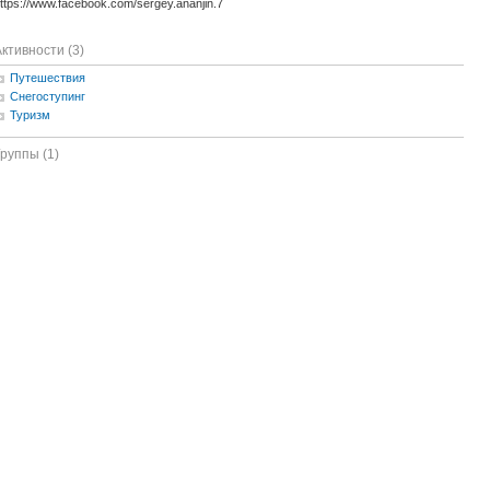
ttps://www.facebook.com/sergey.ananjin.7
ктивности (3)
Путешествия
Снегоступинг
Туризм
руппы (1)