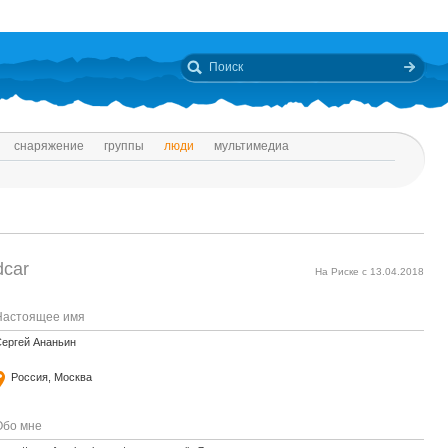
снаряжение
группы
люди
мультимедиа
dcar
На Риске с 13.04.2018
Настоящее имя
ергей Ананьин
Россия, Москва
Обо мне