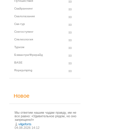
Путешествия
Скайраннинг
Скалолазание
Ски-тур
Снегоступинг
Спелеология
Туризм
Бэккантри/Фрирайд
BASE
Ropejumping
Новое
Мы ответим нашим чадам правду, им не
все равно: «Удивительное рядом, но оно
запрещено!»
vilgeforts
04.08.2026 14:12