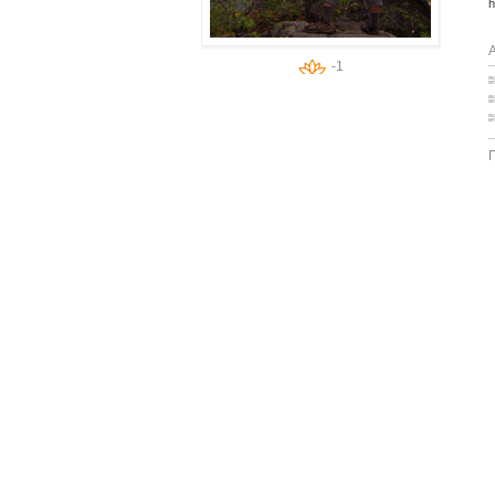
h
А
-1
Г