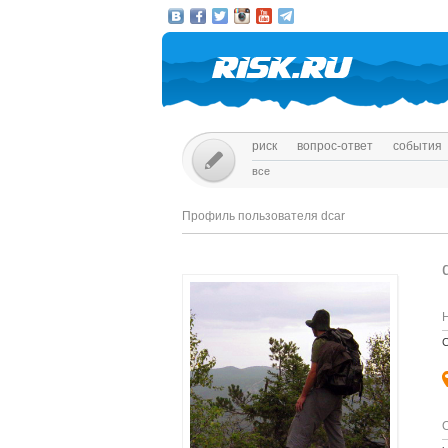
риск
вопрос-ответ
события
все
Профиль пользователя dcar
С