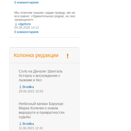
0 комментариев
Мы ответим нашим чадам правду, им не
все равно: «Удивительное рядом, но оно
запрещено!»
vilgeforts
04.08.2026 14:12
0 комментариев
Колонка редакции
Соло на Денали: Шанталь
Асторга о восхождении с
лыжами и без
Brodilka
29.06.2021 15:53
Небесный капкан Барунце:
Марек Холечек о новом
маршруте и превратностях
судьбы
Brodilka
11.06.2021 12:41