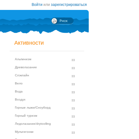
Войти
или
зарегистрироваться
Активности
Альпинизм
Древолазание
Слэклайн
Вело
Вода
Воздух
Горные лыжи/Сноуборд
Горный туризм
Ледолазание/drytoolling
Мультигонки