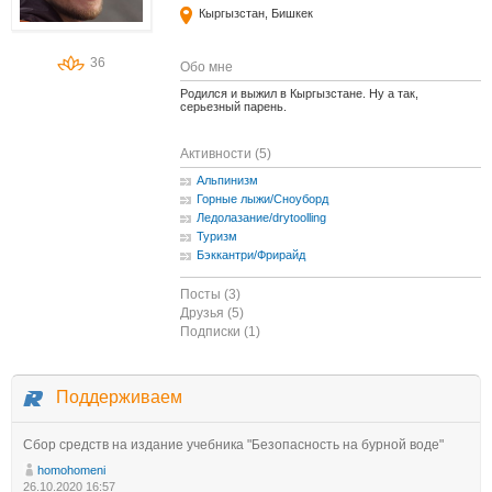
Кыргызстан, Бишкек
36
Обо мне
Родился и выжил в Кыргызстане. Ну а так,
серьезный парень.
Активности (5)
Альпинизм
Горные лыжи/Сноуборд
Ледолазание/drytoolling
Туризм
Бэккантри/Фрирайд
Посты (3)
Друзья (5)
Подписки (1)
Поддерживаем
Сбор средств на издание учебника "Безопасность на бурной воде"
homohomeni
26.10.2020 16:57