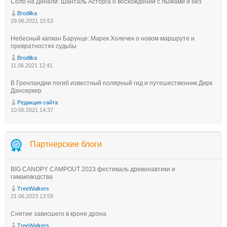
Соло на Денали: Шанталь Асторга о восхождении с лыжами и без
Brodilka
29.06.2021 15:53
Небесный капкан Барунце: Марек Холечек о новом маршруте и
превратностях судьбы
Brodilka
11.06.2021 12:41
В Гренландии погиб известный полярный гид и путешественник Дирк
Дансеркер
Редакция сайта
10.06.2021 14:37
Партнерские блоги
BIG CANOPY CAMPOUT 2023 фестиваль древонавтики и
гамаководства
TreeWalkers
21.06.2023 13:59
Снятие зависшего в кроне дрона
TreeWalkers