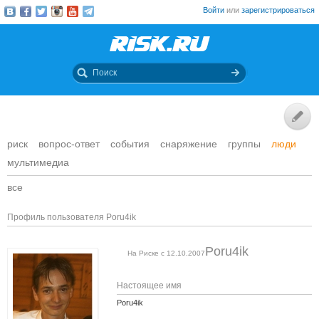
Войти
или
зарегистрироваться
риск
вопрос-ответ
события
снаряжение
группы
люди
мультимедиа
все
Профиль пользователя Poru4ik
Poru4ik
На Риске с 12.10.2007
Настоящее имя
Poru4ik