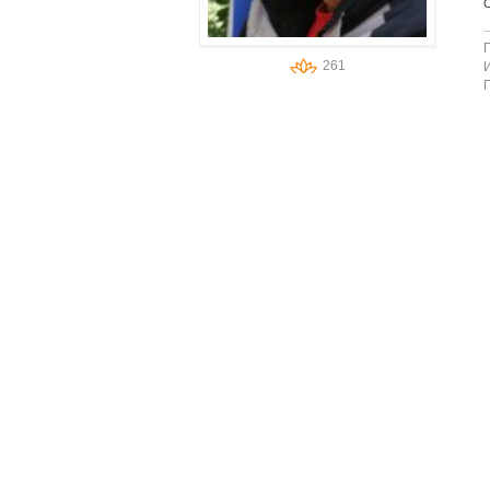
С
261