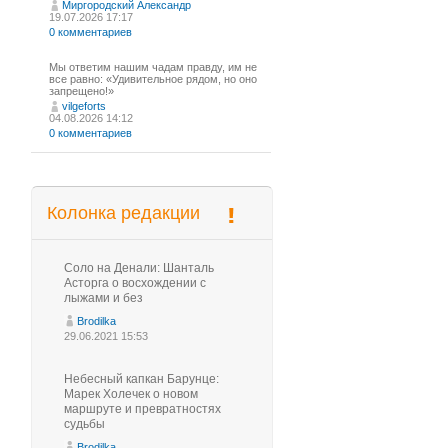
Миргородский Александр
19.07.2026 17:17
0 комментариев
Мы ответим нашим чадам правду, им не
все равно: «Удивительное рядом, но оно
запрещено!»
vilgeforts
04.08.2026 14:12
0 комментариев
Колонка редакции
Соло на Денали: Шанталь
Асторга о восхождении с
лыжами и без
Brodilka
29.06.2021 15:53
Небесный капкан Барунце:
Марек Холечек о новом
маршруте и превратностях
судьбы
Brodilka