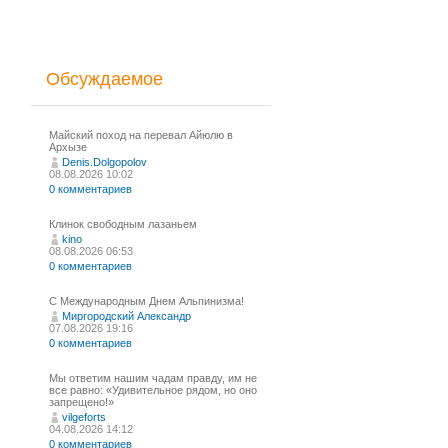
Обсуждаемое
Майский поход на перевал Айюлю в
Архызе
Denis.Dolgopolov
08.08.2026 10:02
0 комментариев
Клинок свободным лазаньем
kino
08.08.2026 06:53
0 комментариев
С Международным Днем Альпинизма!⁠
Миргородский Александр
07.08.2026 19:16
0 комментариев
Мы ответим нашим чадам правду, им не
все равно: «Удивительное рядом, но оно
запрещено!»
vilgeforts
04.08.2026 14:12
0 комментариев