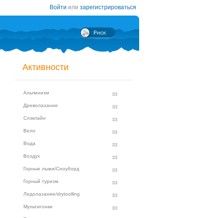
Войти
или
зарегистрироваться
Активности
Альпинизм
Древолазание
Слэклайн
Вело
Вода
Воздух
Горные лыжи/Сноуборд
Горный туризм
Ледолазание/drytoolling
Мультигонки