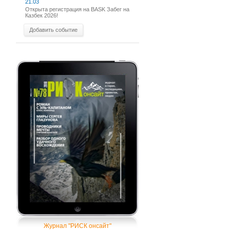
21.03
Открыта регистрация на BASK Забег на
Казбек 2026!
Добавить событие
Журнал "РИСК онсайт"