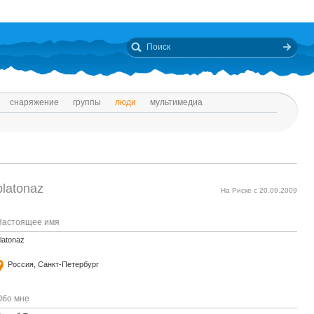
снаряжение
группы
люди
мультимедиа
platonaz
На Риске с 20.09.2009
Настоящее имя
latonaz
Россия, Санкт-Петербург
Обо мне