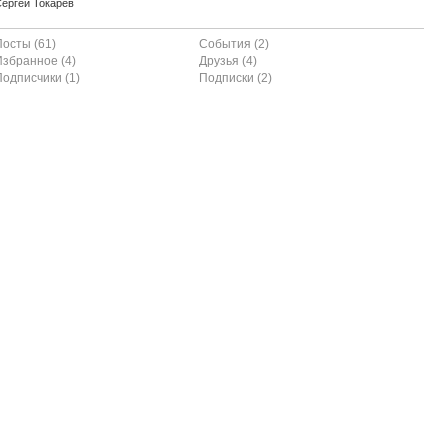
ергей Токарев
Посты (61)
События (2)
Избранное (4)
Друзья (4)
Подписчики (1)
Подписки (2)