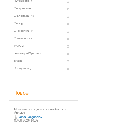
Путешествия
Скайраннинг
Скалолазание
Ски-тур
Снегоступинг
Спелеология
Туризм
Бэккантри/Фрирайд
BASE
Ropejumping
Новое
Майский поход на перевал Айюлю в
Архызе
Denis.Dolgopolov
08.08.2026 10:02