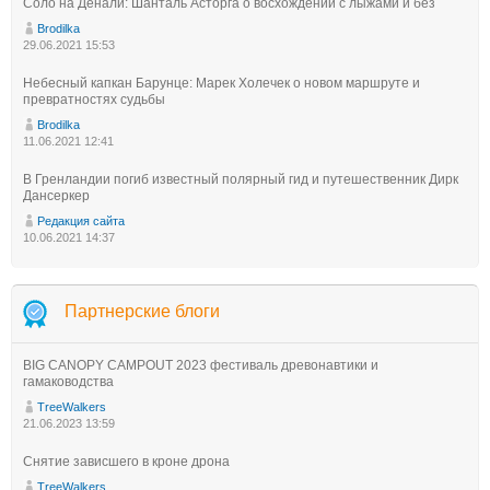
Соло на Денали: Шанталь Асторга о восхождении с лыжами и без
Brodilka
29.06.2021 15:53
Небесный капкан Барунце: Марек Холечек о новом маршруте и
превратностях судьбы
Brodilka
11.06.2021 12:41
В Гренландии погиб известный полярный гид и путешественник Дирк
Дансеркер
Редакция сайта
10.06.2021 14:37
Партнерские блоги
BIG CANOPY CAMPOUT 2023 фестиваль древонавтики и
гамаководства
TreeWalkers
21.06.2023 13:59
Снятие зависшего в кроне дрона
TreeWalkers