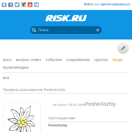
Войти
или
зарегистрироваться
риск
вопрос-ответ
события
снаряжение
группы
люди
мультимедиа
все
Профиль пользователя PesheXozhiy
PesheXozhiy
На Риске с 05.02.2009
Настоящее имя
PesheXozhiy