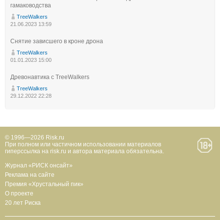
гамаководства
TreeWalkers
21.06.2023 13:59
Снятие зависшего в кроне дрона
TreeWalkers
01.01.2023 15:00
Древонавтика с TreeWalkers
TreeWalkers
29.12.2022 22:28
© 1996—2026 Risk.ru
При полном или частичном использовании материалов
гиперссылка на risk.ru и автора материала обязательна.
Журнал «РИСК онсайт»
Реклама на сайте
Премия «Хрустальный пик»
О проекте
20 лет Риска