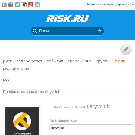
Войти
или
зарегистрироваться
риск
вопрос-ответ
события
снаряжение
группы
люди
мультимедиа
все
Профиль пользователя Otryvclub
Otryvclub
На Риске с 08.05.2007
Настоящее имя
Otryvclub