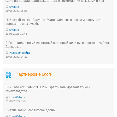
Соло на Денали: Шанталь Асторга о восхождении с лыжами и без
Brodilka
29.06.2021 15:53
Небесный капкан Барунце: Марек Холечек о новом маршруте и
превратностях судьбы
Brodilka
11.06.2021 12:41
В Гренландии погиб известный полярный гид и путешественник Дирк
Дансеркер
Редакция сайта
10.06.2021 14:37
Партнерские блоги
BIG CANOPY CAMPOUT 2023 фестиваль древонавтики и
гамаководства
TreeWalkers
21.06.2023 13:59
Снятие зависшего в кроне дрона
TreeWalkers