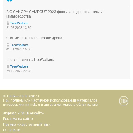
BIG CANOPY CAMPOUT 2023 фестиваль древонавтики и
гамаководства
TreeWalkers
21.06.2023 13:59
Снятие зависшего в кроне дрона
TreeWalkers
01.01.2023 15:00
Древонавтика с TreeWalkers
TreeWalkers
29.12.2022 22:28
© 1996—2026 Risk.ru
При полном или частичном использовании материалов
гиперссылка на risk.ru и автора материала обязательна.
Журнал «РИСК онсайт»
Реклама на сайте
Премия «Хрустальный пик»
О проекте