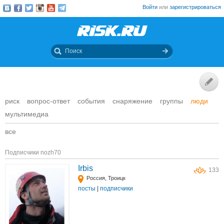
Войти
или
зарегистрироваться
риск
вопрос-ответ
события
снаряжение
группы
люди
мультимедиа
все
Подписчики nozh70
Irbis
133
Россия, Троицк
посты
|
подписчики