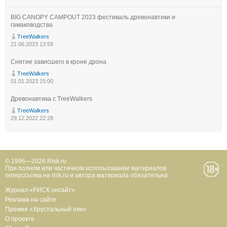
BIG CANOPY CAMPOUT 2023 фестиваль древонавтики и
гамаководства
TreeWalkers
21.06.2023 13:59
Снятие зависшего в кроне дрона
TreeWalkers
01.01.2023 15:00
Древонавтика с TreeWalkers
TreeWalkers
29.12.2022 22:28
© 1996—2026 Risk.ru
При полном или частичном использовании материалов
гиперссылка на risk.ru и автора материала обязательна.
Журнал «РИСК онсайт»
Реклама на сайте
Премия «Хрустальный пик»
О проекте