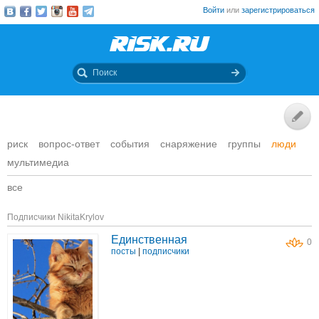
Войти
или
зарегистрироваться
риск
вопрос-ответ
события
снаряжение
группы
люди
мультимедиа
все
Подписчики NikitaKrylov
Единственная
0
посты
|
подписчики