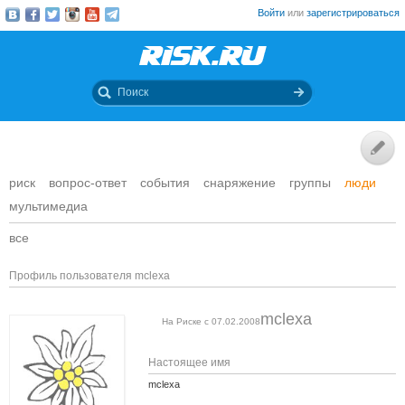
Войти
или
зарегистрироваться
риск
вопрос-ответ
события
снаряжение
группы
люди
мультимедиа
все
Профиль пользователя mclexa
mclexa
На Риске с 07.02.2008
Настоящее имя
mclexa