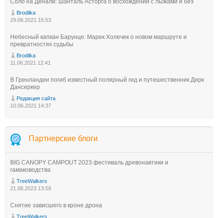
Соло на Денали: Шанталь Асторга о восхождении с лыжами и без
Brodilka
29.06.2021 15:53
Небесный капкан Барунце: Марек Холечек о новом маршруте и
превратностях судьбы
Brodilka
11.06.2021 12:41
В Гренландии погиб известный полярный гид и путешественник Дирк
Дансеркер
Редакция сайта
10.06.2021 14:37
Партнерские блоги
BIG CANOPY CAMPOUT 2023 фестиваль древонавтики и
гамаководства
TreeWalkers
21.06.2023 13:59
Снятие зависшего в кроне дрона
TreeWalkers