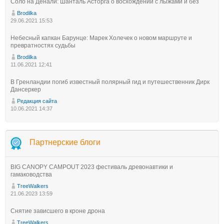
Соло на Денали: Шанталь Асторга о восхождении с лыжами и без
Brodilka
29.06.2021 15:53
Небесный капкан Барунце: Марек Холечек о новом маршруте и
превратностях судьбы
Brodilka
11.06.2021 12:41
В Гренландии погиб известный полярный гид и путешественник Дирк
Дансеркер
Редакция сайта
10.06.2021 14:37
Партнерские блоги
BIG CANOPY CAMPOUT 2023 фестиваль древонавтики и
гамаководства
TreeWalkers
21.06.2023 13:59
Снятие зависшего в кроне дрона
TreeWalkers