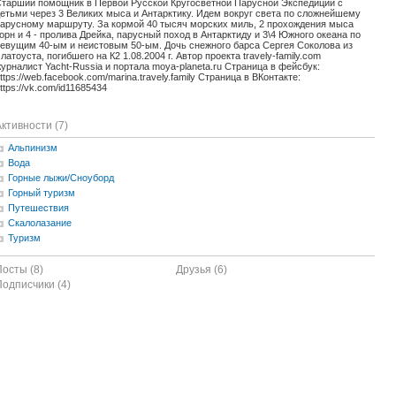
тарший помощник в Первой Русской Кругосветной Парусной Экспедиции с
етьми через 3 Великих мыса и Антарктику. Идем вокруг света по сложнейшему
арусному маршруту. За кормой 40 тысяч морских миль, 2 прохождения мыса
орн и 4 - пролива Дрейка, парусный поход в Антарктиду и 3\4 Южного океана по
евущим 40-ым и неистовым 50-ым. Дочь снежного барса Сергея Соколова из
латоуста, погибшего на К2 1.08.2004 г. Автор проекта travely-family.com
урналист Yacht-Russia и портала moya-planeta.ru Страница в фейсбук:
ttps://web.facebook.com/marina.travely.family Страница в ВКонтакте:
ttps://vk.com/id11685434
ктивности (7)
Альпинизм
Вода
Горные лыжи/Сноуборд
Горный туризм
Путешествия
Скалолазание
Туризм
Посты (8)
Друзья (6)
Подписчики (4)