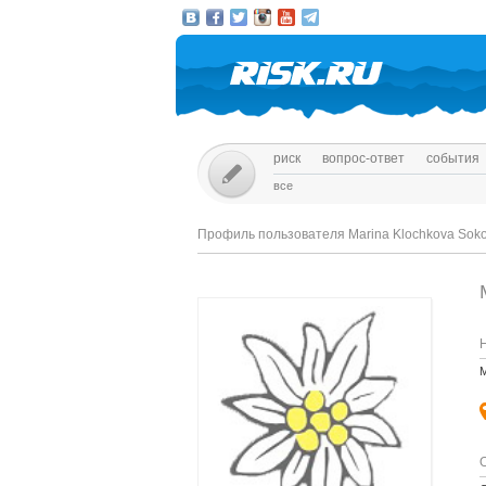
риск
вопрос-ответ
события
все
Профиль пользователя Marina Klochkova Soko
M