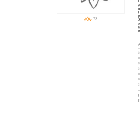
С
д
п
Г
р
73
З
ж
h
h
А