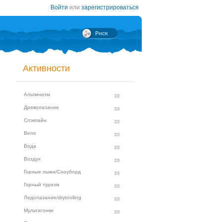
Войти
или
зарегистрироваться
Активности
Альпинизм
Древолазание
Слэклайн
Вело
Вода
Воздух
Горные лыжи/Сноуборд
Горный туризм
Ледолазание/drytoolling
Мультигонки