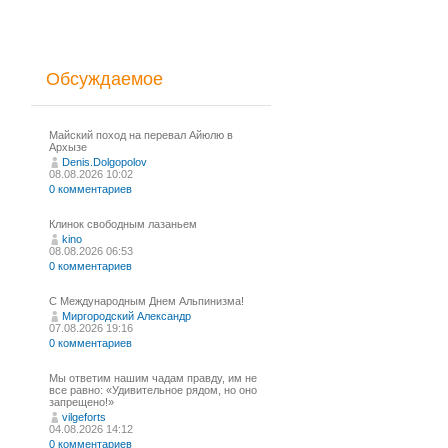
Обсуждаемое
Майский поход на перевал Айюлю в
Архызе
Denis.Dolgopolov
08.08.2026 10:02
0 комментариев
Клинок свободным лазаньем
kino
08.08.2026 06:53
0 комментариев
С Международным Днем Альпинизма!⁠
Миргородский Александр
07.08.2026 19:16
0 комментариев
Мы ответим нашим чадам правду, им не
все равно: «Удивительное рядом, но оно
запрещено!»
vilgeforts
04.08.2026 14:12
0 комментариев