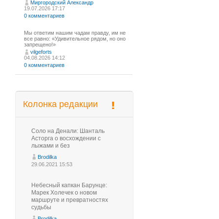
Миргородский Александр
19.07.2026 17:17
0 комментариев
Мы ответим нашим чадам правду, им не
все равно: «Удивительное рядом, но оно
запрещено!»
vilgeforts
04.08.2026 14:12
0 комментариев
Колонка редакции
Соло на Денали: Шанталь
Асторга о восхождении с
лыжами и без
Brodilka
29.06.2021 15:53
Небесный капкан Барунце:
Марек Холечек о новом
маршруте и превратностях
судьбы
Brodilka