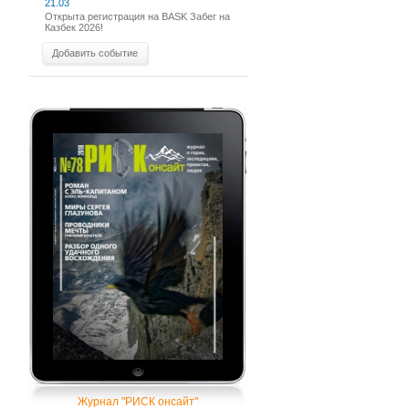
21.03
Открыта регистрация на BASK Забег на
Казбек 2026!
Добавить событие
Журнал "РИСК онсайт"