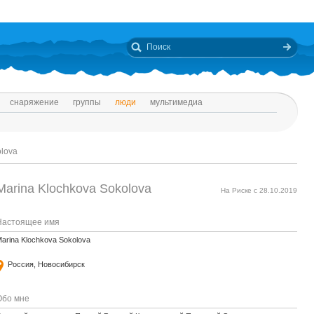
снаряжение
группы
люди
мультимедиа
lova
Marina Klochkova Sokolova
На Риске с 28.10.2019
Настоящее имя
arina Klochkova Sokolova
Россия, Новосибирск
Обо мне