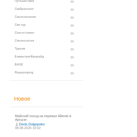
Путешествия
Скайраннинг
Скалолазание
Ски-тур
Снегоступинг
Спелеология
Туризм
Бэккантри/Фрирайд
BASE
Ropejumping
Новое
Майский поход на перевал Айюлю в
Архызе
Denis.Dolgopolov
08.08.2026 10:02