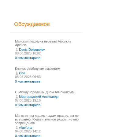
Обсуждаемое
Майский поход на перевал Айюлю в
Архызе
Denis.Dolgopolov
08.08.2026 10:02
0 комментариев
Клинок свободным лазаньем
kino
08.08.2026 06:53
0 комментариев
С Международным Днем Альпинизма!⁠
Миргородский Александр
07.08.2026 19:16
0 комментариев
Мы ответим нашим чадам правду, им не
все равно: «Удивительное рядом, но оно
запрещено!»
vilgeforts
04.08.2026 14:12
0 комментариев