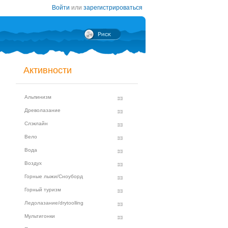
Войти
или
зарегистрироваться
Активности
Альпинизм
Древолазание
Слэклайн
Вело
Вода
Воздух
Горные лыжи/Сноуборд
Горный туризм
Ледолазание/drytoolling
Мультигонки