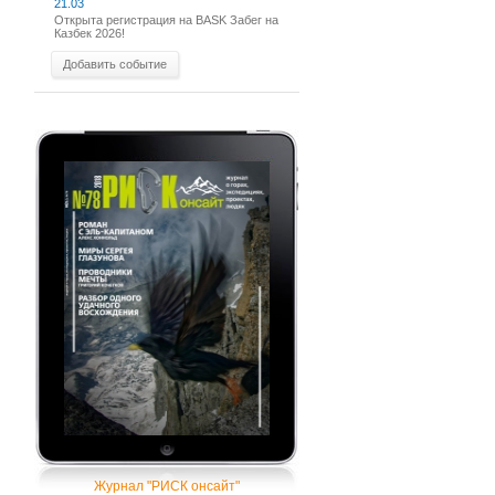
21.03
Открыта регистрация на BASK Забег на
Казбек 2026!
Добавить событие
Журнал "РИСК онсайт"