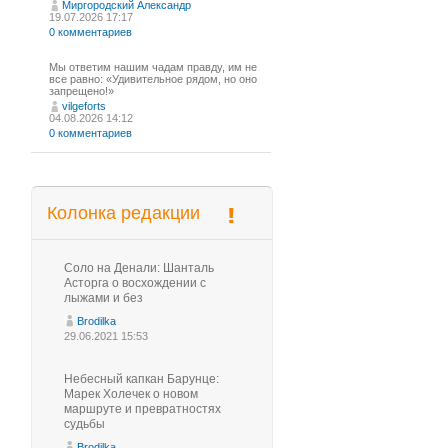
Миргородский Александр
19.07.2026 17:17
0 комментариев
Мы ответим нашим чадам правду, им не
все равно: «Удивительное рядом, но оно
запрещено!»
vilgeforts
04.08.2026 14:12
0 комментариев
Колонка редакции
Соло на Денали: Шанталь
Асторга о восхождении с
лыжами и без
Brodilka
29.06.2021 15:53
Небесный капкан Барунце:
Марек Холечек о новом
маршруте и превратностях
судьбы
Brodilka