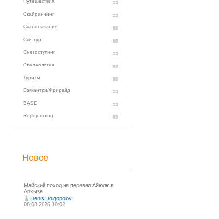
Путешествия
Скайраннинг
Скалолазание
Ски-тур
Снегоступинг
Спелеология
Туризм
Бэккантри/Фрирайд
BASE
Ropejumping
Новое
Майский поход на перевал Айюлю в
Архызе
Denis.Dolgopolov
08.08.2026 10:02