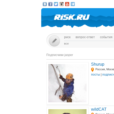
риск
вопрос-ответ
события
все
Подписчики jasper
Shurup
Россия, Моск
посты
|
подпис
wildCAT