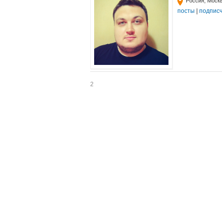
Россия, Моск
посты
|
подпис
2