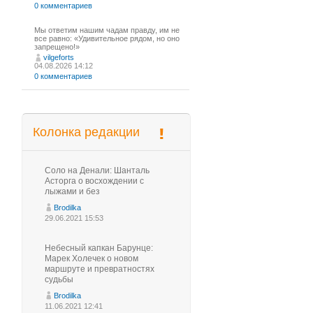
0 комментариев
Мы ответим нашим чадам правду, им не
все равно: «Удивительное рядом, но оно
запрещено!»
vilgeforts
04.08.2026 14:12
0 комментариев
Колонка редакции
Соло на Денали: Шанталь
Асторга о восхождении с
лыжами и без
Brodilka
29.06.2021 15:53
Небесный капкан Барунце:
Марек Холечек о новом
маршруте и превратностях
судьбы
Brodilka
11.06.2021 12:41