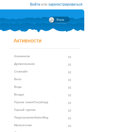
Войти
или
зарегистрироваться
Активности
Альпинизм
Древолазание
Слэклайн
Вело
Вода
Воздух
Горные лыжи/Сноуборд
Горный туризм
Ледолазание/drytoolling
Мультигонки