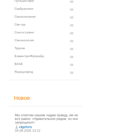
Путешествия
Скайраннинг
Скалолазание
Ски-тур
Снегоступинг
Спелеология
Туризм
Бэккантри/Фрирайд
BASE
Ropejumping
Новое
Мы ответим нашим чадам правду, им не
все равно: «Удивительное рядом, но оно
запрещено!»
vilgeforts
04.08.2026 14:12