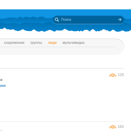
снаряжение
группы
люди
мультимедиа
125
ва
чики
162