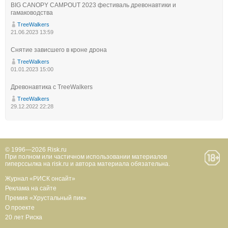
BIG CANOPY CAMPOUT 2023 фестиваль древонавтики и
гамаководства
TreeWalkers
21.06.2023 13:59
Снятие зависшего в кроне дрона
TreeWalkers
01.01.2023 15:00
Древонавтика с TreeWalkers
TreeWalkers
29.12.2022 22:28
© 1996—2026 Risk.ru
При полном или частичном использовании материалов
гиперссылка на risk.ru и автора материала обязательна.
Журнал «РИСК онсайт»
Реклама на сайте
Премия «Хрустальный пик»
О проекте
20 лет Риска