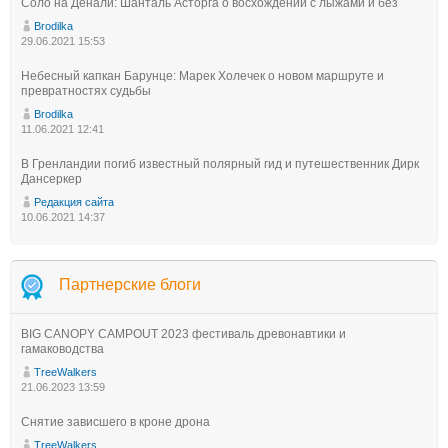
Соло на Денали: Шанталь Асторга о восхождении с лыжами и без
Brodilka
29.06.2021 15:53
Небесный капкан Барунце: Марек Холечек о новом маршруте и
превратностях судьбы
Brodilka
11.06.2021 12:41
В Гренландии погиб известный полярный гид и путешественник Дирк
Дансеркер
Редакция сайта
10.06.2021 14:37
Партнерские блоги
BIG CANOPY CAMPOUT 2023 фестиваль древонавтики и
гамаководства
TreeWalkers
21.06.2023 13:59
Снятие зависшего в кроне дрона
TreeWalkers