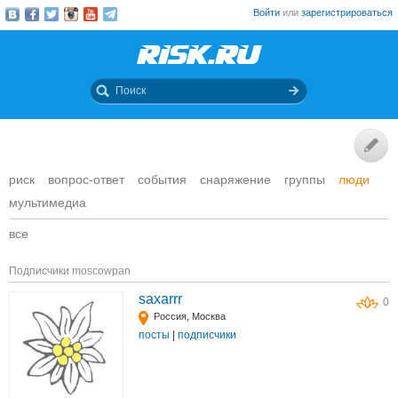
Войти
или
зарегистрироваться
риск
вопрос-ответ
события
снаряжение
группы
люди
мультимедиа
все
Подписчики moscowpan
saxarrr
0
Россия, Москва
посты
|
подписчики