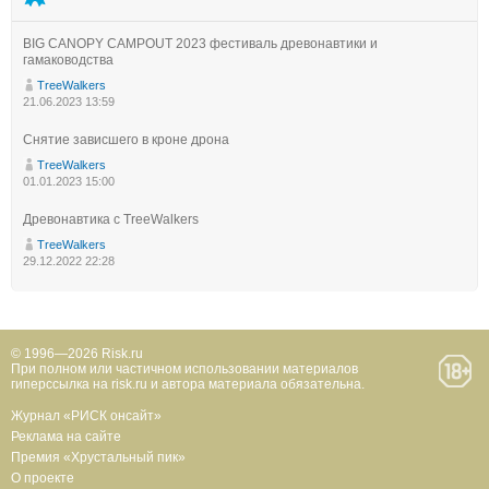
BIG CANOPY CAMPOUT 2023 фестиваль древонавтики и
гамаководства
TreeWalkers
21.06.2023 13:59
Снятие зависшего в кроне дрона
TreeWalkers
01.01.2023 15:00
Древонавтика с TreeWalkers
TreeWalkers
29.12.2022 22:28
© 1996—2026 Risk.ru
При полном или частичном использовании материалов
гиперссылка на risk.ru и автора материала обязательна.
Журнал «РИСК онсайт»
Реклама на сайте
Премия «Хрустальный пик»
О проекте