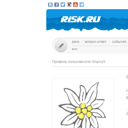
риск
вопрос-ответ
события
все
Профиль пользователя GrigoryS
G
Д