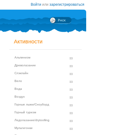
Войти
или
зарегистрироваться
Активности
Альпинизм
Древолазание
Слэклайн
Вело
Вода
Воздух
Горные лыжи/Сноуборд
Горный туризм
Ледолазание/drytoolling
Мультигонки