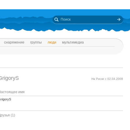
снаряжение
группы
люди
мультимедиа
GrigoryS
На Риске с 02.04.2008
Настоящее имя
rigoryS
рузья (1)