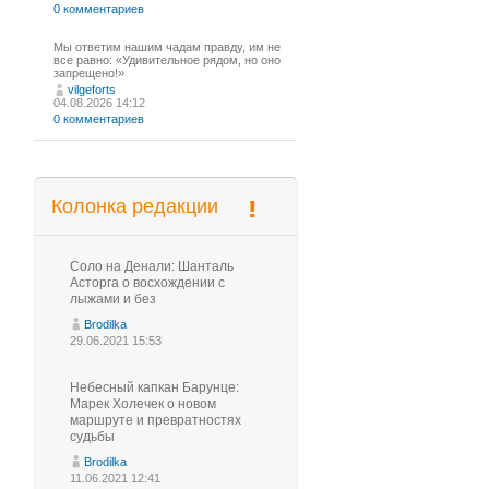
0 комментариев
Мы ответим нашим чадам правду, им не
все равно: «Удивительное рядом, но оно
запрещено!»
vilgeforts
04.08.2026 14:12
0 комментариев
Колонка редакции
Соло на Денали: Шанталь
Асторга о восхождении с
лыжами и без
Brodilka
29.06.2021 15:53
Небесный капкан Барунце:
Марек Холечек о новом
маршруте и превратностях
судьбы
Brodilka
11.06.2021 12:41