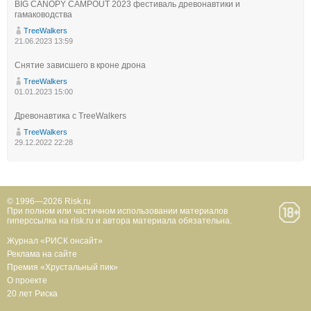
BIG CANOPY CAMPOUT 2023 фестиваль древонавтики и
гамаководства
TreeWalkers
21.06.2023 13:59
Снятие зависшего в кроне дрона
TreeWalkers
01.01.2023 15:00
Древонавтика с TreeWalkers
TreeWalkers
29.12.2022 22:28
© 1996—2026 Risk.ru
При полном или частичном использовании материалов
гиперссылка на risk.ru и автора материала обязательна.
Журнал «РИСК онсайт»
Реклама на сайте
Премия «Хрустальный пик»
О проекте
20 лет Риска