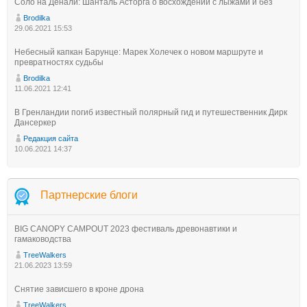
Соло на Денали: Шанталь Асторга о восхождении с лыжами и без
Brodilka
29.06.2021 15:53
Небесный капкан Барунце: Марек Холечек о новом маршруте и
превратностях судьбы
Brodilka
11.06.2021 12:41
В Гренландии погиб известный полярный гид и путешественник Дирк
Дансеркер
Редакция сайта
10.06.2021 14:37
Партнерские блоги
BIG CANOPY CAMPOUT 2023 фестиваль древонавтики и
гамаководства
TreeWalkers
21.06.2023 13:59
Снятие зависшего в кроне дрона
TreeWalkers