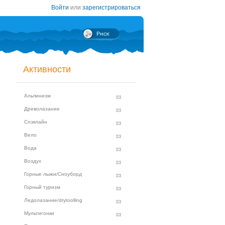
Войти
или
зарегистрироваться
Активности
Альпинизм
Древолазание
Слэклайн
Вело
Вода
Воздух
Горные лыжи/Сноуборд
Горный туризм
Ледолазание/drytoolling
Мультигонки