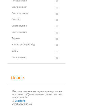
Путешествия
Скайраннинг
Скалолазание
Ски-тур
Снегоступинг
Спелеология
Туризм
Бэккантри/Фрирайд
BASE
Ropejumping
Новое
Мы ответим нашим чадам правду, им не
все равно: «Удивительное рядом, но оно
запрещено!»
vilgeforts
04.08.2026 14:12