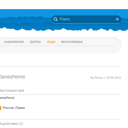
снаряжение
группы
люди
мультимедиа
DenisPermi
На Риске с 29.09.2011
Настоящее имя
enisPermi
Россия, Пермь
Подписчики (1)