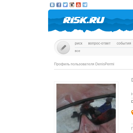
риск
вопрос-ответ
события
все
Профиль пользователя DenisPermi
D