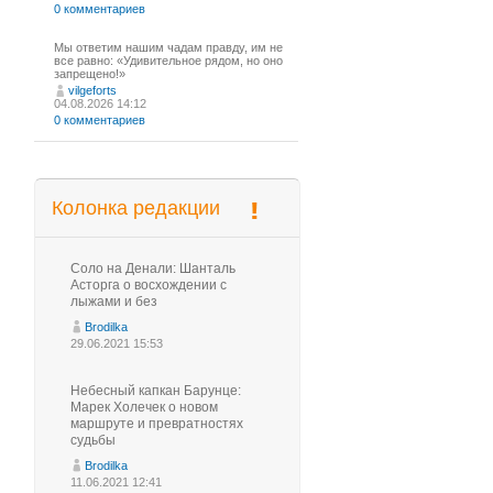
0 комментариев
Мы ответим нашим чадам правду, им не
все равно: «Удивительное рядом, но оно
запрещено!»
vilgeforts
04.08.2026 14:12
0 комментариев
Колонка редакции
Соло на Денали: Шанталь
Асторга о восхождении с
лыжами и без
Brodilka
29.06.2021 15:53
Небесный капкан Барунце:
Марек Холечек о новом
маршруте и превратностях
судьбы
Brodilka
11.06.2021 12:41