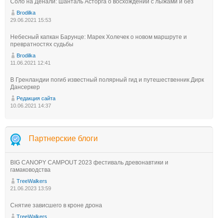
Соло на Денали: Шанталь Асторга о восхождении с лыжами и без
Brodilka
29.06.2021 15:53
Небесный капкан Барунце: Марек Холечек о новом маршруте и
превратностях судьбы
Brodilka
11.06.2021 12:41
В Гренландии погиб известный полярный гид и путешественник Дирк
Дансеркер
Редакция сайта
10.06.2021 14:37
Партнерские блоги
BIG CANOPY CAMPOUT 2023 фестиваль древонавтики и
гамаководства
TreeWalkers
21.06.2023 13:59
Снятие зависшего в кроне дрона
TreeWalkers