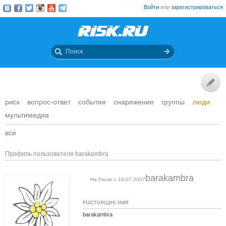
Войти
или
зарегистрироваться
риск
вопрос-ответ
события
снаряжение
группы
люди
мультимедиа
все
Профиль пользователя barakambra
barakambra
На Риске с 16.07.2007
Настоящее имя
barakambra