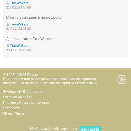
TreeWalkers
21.06.2023 13:59
Снятие зависшего в кроне дрона
TreeWalkers
01.01.2023 15:00
Древонавтика с TreeWalkers
TreeWalkers
29.12.2022 22:28
© 1996—2026 Risk.ru
При полном или частичном использовании материалов
гиперссылка на risk.ru и автора материала обязательна.
Журнал «РИСК онсайт»
Реклама на сайте
Премия «Хрустальный пик»
О проекте
20 лет Риска
Мобильный сайт сделан в