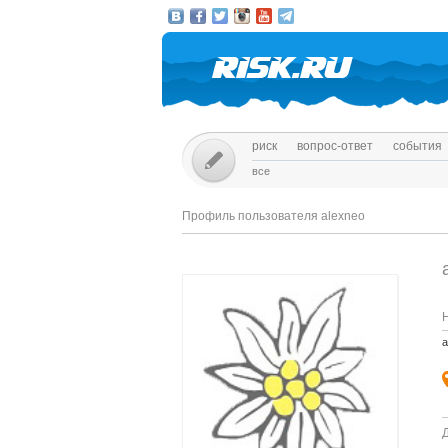
риск
вопрос-ответ
события
все
Профиль пользователя alexneo
a
Д