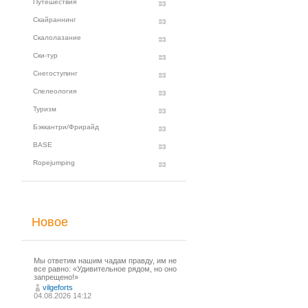
Путешествия
Скайраннинг
Скалолазание
Ски-тур
Снегоступинг
Спелеология
Туризм
Бэккантри/Фрирайд
BASE
Ropejumping
Новое
Мы ответим нашим чадам правду, им не
все равно: «Удивительное рядом, но оно
запрещено!»
vilgeforts
04.08.2026 14:12