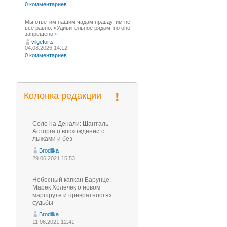
0 комментариев
Мы ответим нашим чадам правду, им не
все равно: «Удивительное рядом, но оно
запрещено!»
vilgeforts
04.08.2026 14:12
0 комментариев
Колонка редакции
Соло на Денали: Шанталь
Асторга о восхождении с
лыжами и без
Brodilka
29.06.2021 15:53
Небесный капкан Барунце:
Марек Холечек о новом
маршруте и превратностях
судьбы
Brodilka
11.06.2021 12:41