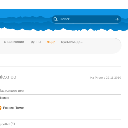
снаряжение
группы
люди
мультимедиа
alexneo
На Риске с 25.11.2010
Настоящее имя
lexneo
Россия, Томск
рузья (4)