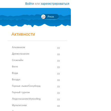
Войти
или
зарегистрироваться
Активности
Альпинизм
Древолазание
Слэклайн
Вело
Вода
Воздух
Горные лыжи/Сноуборд
Горный туризм
Ледолазание/drytoolling
Мультигонки