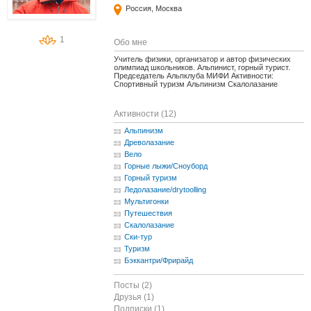
Россия, Москва
1
Обо мне
Учитель физики, организатор и автор физических
олимпиад школьников. Альпинист, горный турист.
Председатель Альпклуба МИФИ Активности:
Спортивный туризм Альпинизм Скалолазание
Активности (12)
Альпинизм
Древолазание
Вело
Горные лыжи/Сноуборд
Горный туризм
Ледолазание/drytoolling
Мультигонки
Путешествия
Скалолазание
Ски-тур
Туризм
Бэккантри/Фрирайд
Посты (2)
Друзья (1)
Подписки (1)