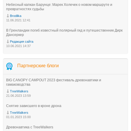
Небесный капкан Барунце: Марек Холечек о новом маршруте и
превратностях судьбы
Brodilka
11.06.2021 12:41
В Гренландии погиб известный полярный гид и путешественник Дирк
Дансеркер
Редакция сайта
10.06.2021 14:37
Партнерские блоги
BIG CANOPY CAMPOUT 2023 фестиваль древонавтики и
гамаководства
TreeWalkers
21.06.2023 13:59
Снятие зависшего в кроне дрона
TreeWalkers
01.01.2023 15:00
Древонавтика с TreeWalkers