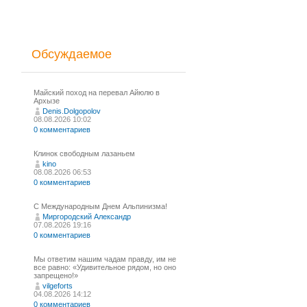
Обсуждаемое
Майский поход на перевал Айюлю в
Архызе
Denis.Dolgopolov
08.08.2026 10:02
0 комментариев
Клинок свободным лазаньем
kino
08.08.2026 06:53
0 комментариев
С Международным Днем Альпинизма!⁠
Миргородский Александр
07.08.2026 19:16
0 комментариев
Мы ответим нашим чадам правду, им не
все равно: «Удивительное рядом, но оно
запрещено!»
vilgeforts
04.08.2026 14:12
0 комментариев