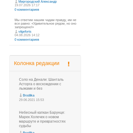
Миргородский Александр
19.07.2026 17:17
0 комментариев
Мы ответим нашим чадам правду, им не
все равно: «Удивительное рядом, но оно
запрещено!»
vilgeforts
04.08.2026 14:12
0 комментариев
Колонка редакции
Соло на Денали: Шанталь
Асторга о восхождении с
лыжами и без
Brodilka
29.06.2021 15:53
Небесный капкан Барунце:
Марек Холечек о новом
маршруте и превратностях
судьбы
Brodilka