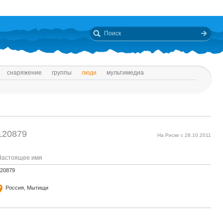
снаряжение
группы
люди
мультимедиа
120879
На Риске с 28.10.2011
Настоящее имя
20879
Россия, Мытищи