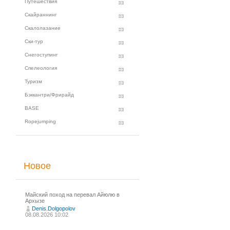
Путешествия
Скайраннинг
Скалолазание
Ски-тур
Снегоступинг
Спелеология
Туризм
Бэккантри/Фрирайд
BASE
Ropejumping
Новое
Майский поход на перевал Айюлю в
Архызе
Denis.Dolgopolov
08.08.2026 10:02