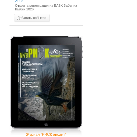
21.03
Открыта регистрация на BASK Забег на
Казбек 2026!
Добавить событие
Журнал "РИСК онсайт"