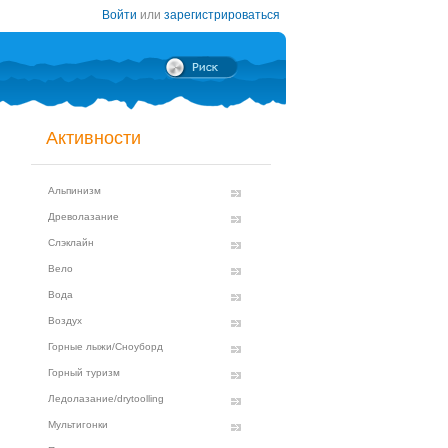
Войти
или
зарегистрироваться
Активности
Альпинизм
Древолазание
Слэклайн
Вело
Вода
Воздух
Горные лыжи/Сноуборд
Горный туризм
Ледолазание/drytoolling
Мультигонки