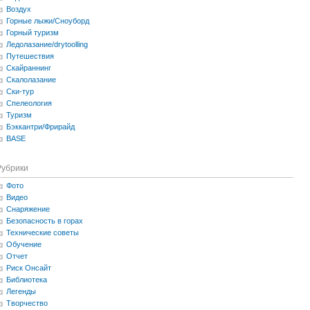
Воздух
Горные лыжи/Сноуборд
Горный туризм
Ледолазание/drytoolling
Путешествия
Скайраннинг
Скалолазание
Ски-тур
Спелеология
Туризм
Бэккантри/Фрирайд
BASE
Рубрики
Фото
Видео
Снаряжение
Безопасность в горах
Технические советы
Обучение
Отчет
Риск Онсайт
Библиотека
Легенды
Творчество