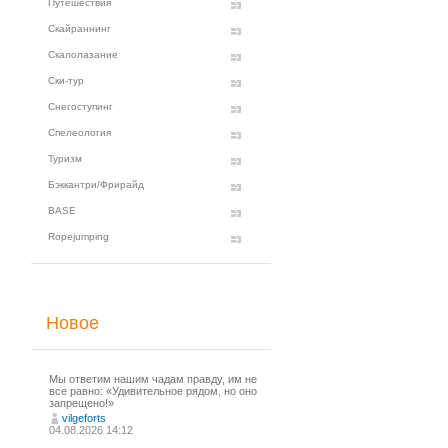
Путешествия
Скайраннинг
Скалолазание
Ски-тур
Снегоступинг
Спелеология
Туризм
Бэккантри/Фрирайд
BASE
Ropejumping
Новое
Мы ответим нашим чадам правду, им не
все равно: «Удивительное рядом, но оно
запрещено!»
vilgeforts
04.08.2026 14:12