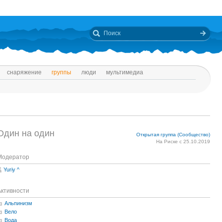
снаряжение
группы
люди
мультимедиа
Один на один
Открытая группа (Сообщество)
На Риске с 25.10.2019
Модератор
Yuriy ^
Активности
Альпинизм
Вело
Вода