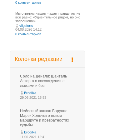
0 комментариев
Мы ответим нашим чадам правду, им не
все равно: «Удивительное рядом, но оно
запрещено!»
vilgeforts
04.08.2026 14:12
0 комментариев
Колонка редакции
Соло на Денали: Шанталь
Асторга о восхождении с
лыжами и без
Brodilka
29.06.2021 15:53
Небесный капкан Барунце:
Марек Холечек о новом
маршруте и превратностях
судьбы
Brodilka
11.06.2021 12:41