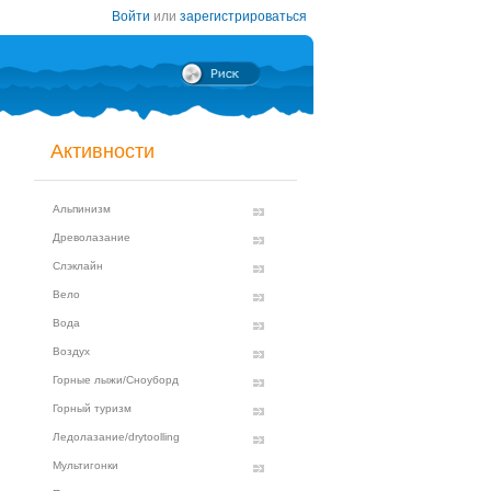
Войти
или
зарегистрироваться
Активности
Альпинизм
Древолазание
Слэклайн
Вело
Вода
Воздух
Горные лыжи/Сноуборд
Горный туризм
Ледолазание/drytoolling
Мультигонки