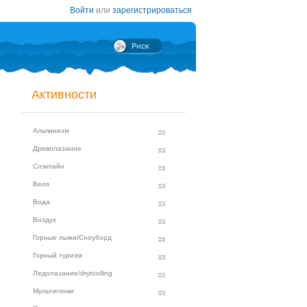
Войти
или
зарегистрироваться
Активности
Альпинизм
Древолазание
Слэклайн
Вело
Вода
Воздух
Горные лыжи/Сноуборд
Горный туризм
Ледолазание/drytoolling
Мультигонки