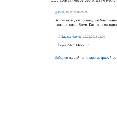
долларов за первое место, а за 6 место 
Kirillll
, 19.12.2018 08:29
Вы путаете уже прошедший Чемпионат
включая нас с Вами. Как говорил один
Эдуард Чернов
, 19.12.2018 12:00
Тогда извиняюсь! :)
Войдите
на сайт или
зарегистрируйтес