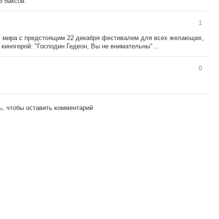
8 баксов.
1
 мира с предстоящим 22 декабря фестивалем для всех желающих,
 киногерой: "Господин Гедеон, Вы не внимательны"...
0
ь
, чтобы оставить комментарий