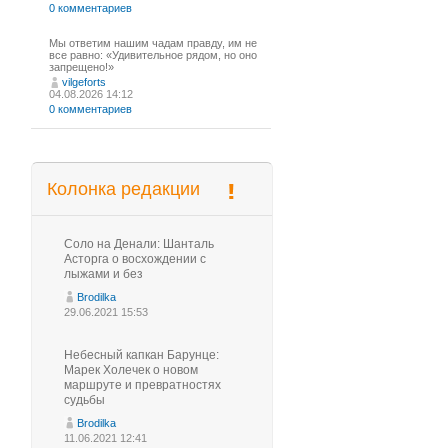
0 комментариев
Мы ответим нашим чадам правду, им не
все равно: «Удивительное рядом, но оно
запрещено!»
vilgeforts
04.08.2026 14:12
0 комментариев
Колонка редакции
Соло на Денали: Шанталь
Асторга о восхождении с
лыжами и без
Brodilka
29.06.2021 15:53
Небесный капкан Барунце:
Марек Холечек о новом
маршруте и превратностях
судьбы
Brodilka
11.06.2021 12:41