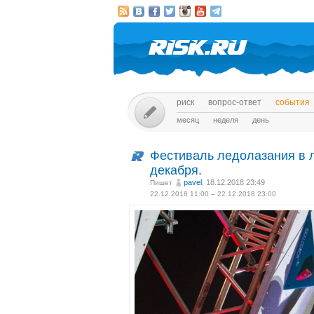
риск
вопрос-ответ
события
месяц
неделя
день
Фестиваль ледолазания в лу
декабря.
pavel
, 18.12.2018 23:49
Пишет
22.12.2018 11:00 – 22.12.2018 23:00