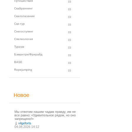
Путешествия
Скайраннинг
Скалолазание
Ски-тур
Снегоступинг
Спелеология
Туризм
Бэккантри/Фрирайд
BASE
Ropejumping
Новое
Мы ответим нашим чадам правду, им не
все равно: «Удивительное рядом, но оно
запрещено!»
vilgeforts
04.08.2026 14:12