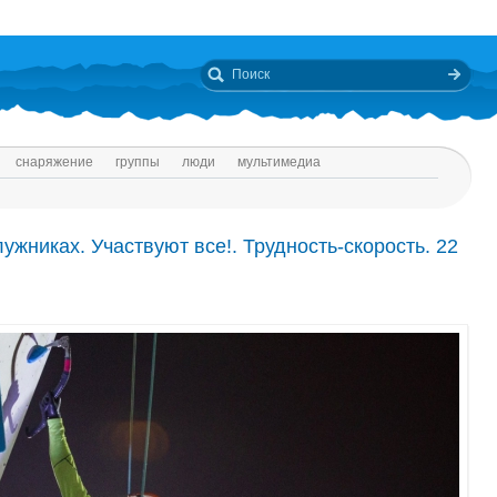
снаряжение
группы
люди
мультимедиа
жниках. Участвуют все!. Трудность-скорость. 22