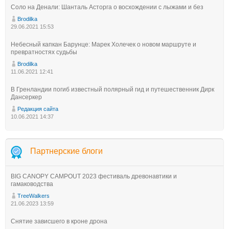
Соло на Денали: Шанталь Асторга о восхождении с лыжами и без
Brodilka
29.06.2021 15:53
Небесный капкан Барунце: Марек Холечек о новом маршруте и
превратностях судьбы
Brodilka
11.06.2021 12:41
В Гренландии погиб известный полярный гид и путешественник Дирк
Дансеркер
Редакция сайта
10.06.2021 14:37
Партнерские блоги
BIG CANOPY CAMPOUT 2023 фестиваль древонавтики и
гамаководства
TreeWalkers
21.06.2023 13:59
Снятие зависшего в кроне дрона