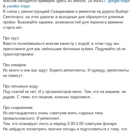
Массив находится примерно здесь 60.994458, 28.950517.
google.maps
&
yandex.maps
В связи с реконструкцией Скандинавии и ремонтов на дороге Выборг-
Светогорск, на этих дорогах в выходные дни образуются длинные
пробки. Выезжайте заранее, возможностей для переноса времени
старта нет.
Про груз:
Вместо полюбившихся многим канистр с водой, в этом году мы
приготовили для вас небольшие бетонные кубики. Подумайте об их
транспортировке.
Про комаров:
Их много и они вас ждут. Берите репелленты. И одежду, репелленты
не помогут.
Про питьевую воду:
Под скалой ее нет. И у организаторов мало. Тем, кто на машине, не
дадим. С теми, кто пешком, конечно поделимся.
Про снаряжение:
Из нестандартного очень советуем взять сиденье типа
промальповского. И репеллент.
Тем, кто планирует лезть в период 0.00-3.00 советуем фонари.
Не забудьте посмотреть прогноз погоды и подготовиться к тому, что