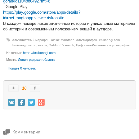
gorah/id1104886492?mt=8
- Google Play –
https://play.google.com/store/apps/details?
id=net.magtoapp.viewer.riskonsite
В каждом номере яркие жизненные истории и уникальные материалы
об истории и современным положением вещей в аутдоре.
альпинистский марафон
,
alpine marathon
,
альпмарафон
,
krukonogi.com
,
krukonogi
,
vento
,
венто
,
OutdoorResearch
,
ЦифровыеРешения
,
спортмарафон
Источник:
https://krukonogi.com
Место:
Ленинградская область
Пойдет 0 человек
16
Комментарии: