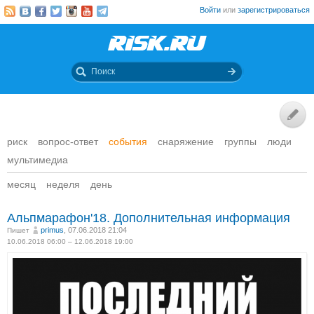
Войти
или
зарегистрироваться
риск
вопрос-ответ
события
снаряжение
группы
люди
мультимедиа
месяц
неделя
день
Альпмарафон'18. Дополнительная информация
primus
, 07.06.2018 21:04
Пишет
10.06.2018 06:00 – 12.06.2018 19:00