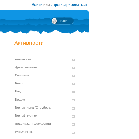
Войти
или
зарегистрироваться
Активности
Альпинизм
Древолазание
Слэклайн
Вело
Вода
Воздух
Горные лыжи/Сноуборд
Горный туризм
Ледолазание/drytoolling
Мультигонки