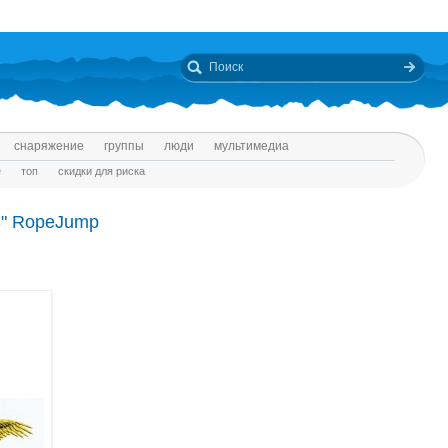
снаряжение
группы
люди
мультимедиа
е
топ
скидки для риска
S" RopeJump