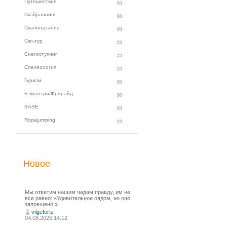
Путешествия
Скайраннинг
Скалолазание
Ски-тур
Снегоступинг
Спелеология
Туризм
Бэккантри/Фрирайд
BASE
Ropejumping
Новое
Мы ответим нашим чадам правду, им не
все равно: «Удивительное рядом, но оно
запрещено!»
vilgeforts
04.08.2026 14:12