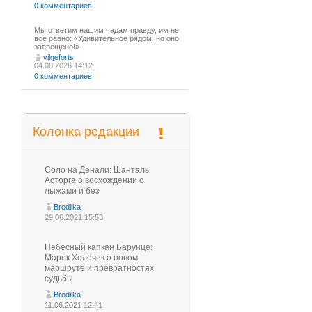
0 комментариев
Мы ответим нашим чадам правду, им не
все равно: «Удивительное рядом, но оно
запрещено!»
vilgeforts
04.08.2026 14:12
0 комментариев
Колонка редакции
Соло на Денали: Шанталь
Асторга о восхождении с
лыжами и без
Brodilka
29.06.2021 15:53
Небесный капкан Барунце:
Марек Холечек о новом
маршруте и превратностях
судьбы
Brodilka
11.06.2021 12:41