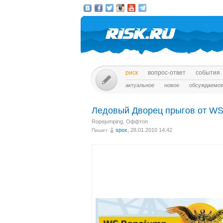
риск
вопрос-ответ
события
актуальное
новое
обсуждаемо
Лeдoвый Двopeц прыгов от W
Ropejumping
,
Оффтоп
spox
, 28.01.2010 14:42
Пишет