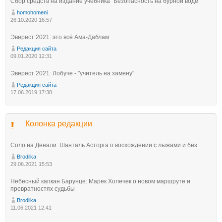
Сбор средств на издание учебника "Безопасность на бурной воде"
homohomeni
26.10.2020 16:57
Эверест 2021: это всё Ама-Даблам
Редакция сайта
09.01.2020 12:31
Эверест 2021: Лобуче - "учитель на замену"
Редакция сайта
17.06.2019 17:38
Колонка редакции
Соло на Денали: Шанталь Асторга о восхождении с лыжами и без
Brodilka
29.06.2021 15:53
Небесный капкан Барунце: Марек Холечек о новом маршруте и
превратностях судьбы
Brodilka
11.06.2021 12:41