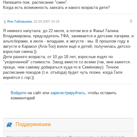
Напишите пож. расписание "смен".
Когда есть возможность заехать и какого возраста дети?
0
Яна Тайлашева
, 02.04.2007 14:18
Я немного напутала: до 22 июля, а потом все в Фаны! Галина
Владимировна, председатель ТФА, занимается и детским лагерем, и
альпсборами, в июле - младшие, в августе - мы. В прошлом году в
августе в Каракол (Ала-Тоо) взяли ещё и детей, получилась детско-
взрослая смена:))
Дети разного возраста, от 10 до 18 лет, взрослые ездят по
"укороченной" стоимости. Заезд вместе со всеми (так, мне кажется.
проще, чем самому добираться куда-то в Семёновку). Точное
расписание поездов (т.е. отъёзда) будет чуть позже, когда Галя
вернётся с гор:))
Войдите
на сайт или
зарегистрируйтесь
, чтобы оставить
комментарий
Поддерживаем