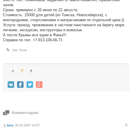
залив.
Сроки: примерно с 26 июня по 22 августа.
Стоимость: 15000 для детей (из Томска, Новосибирска), с
иногородними, спортсменами и матрасниками по отдельной цене:))
Услуги: проезд, проживание в частном панстионате на берегу моря,
питание, экскурсии, инструкторы и вожатые.
А после Крымы все едем в Фаны!!!
Справки по тел. +7-913-106-66-71
тфа
,
Крым
7
Комментарии:
0
liana
, 30.03.2007 14:07