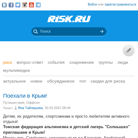
Войти
или
зарегистрироваться
риск
вопрос-ответ
события
снаряжение
группы
люди
мультимедиа
актуальное
новое
обсуждаемое
топ
скидки для риска
Поехали в Крым!
Путешествия
,
Оффтоп
Яна Тайлашева
, 30.03.2007 08:46
Пишет
Детям, их родителям, спортсменам и просто любителям активного
отдыха!
Томская федерация альпинизма и детский лагерь "Солнышко"
приглашаем в Крым!
Место: пос. Семёновка, недалеко от мыса Казантип, Арабатский