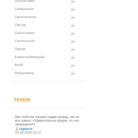
Путешествия
Скайраннинг
Скалолазание
Ски-тур
Снегоступинг
Спелеология
Туризм
Бэккантри/Фрирайд
BASE
Ropejumping
Новое
Мы ответим нашим чадам правду, им не
все равно: «Удивительное рядом, но оно
запрещено!»
vilgeforts
04.08.2026 14:12