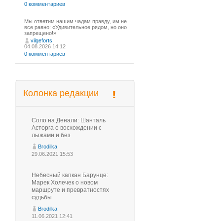
0 комментариев
Мы ответим нашим чадам правду, им не
все равно: «Удивительное рядом, но оно
запрещено!»
vilgeforts
04.08.2026 14:12
0 комментариев
Колонка редакции
Соло на Денали: Шанталь
Асторга о восхождении с
лыжами и без
Brodilka
29.06.2021 15:53
Небесный капкан Барунце:
Марек Холечек о новом
маршруте и превратностях
судьбы
Brodilka
11.06.2021 12:41