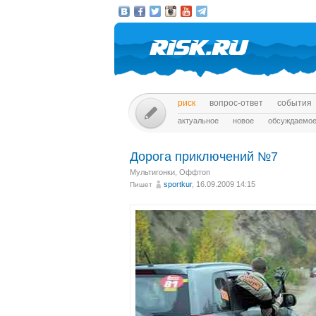
риск
вопрос-ответ
события
актуальное
новое
обсуждаемо
Дорога приключений №7
Мультигонки
,
Оффтоп
sportkur
, 16.09.2009 14:15
Пишет