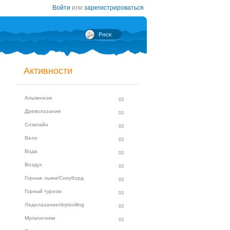
Войти
или
зарегистрироваться
Активности
Альпинизм
Древолазание
Слэклайн
Вело
Вода
Воздух
Горные лыжи/Сноуборд
Горный туризм
Ледолазание/drytoolling
Мультигонки