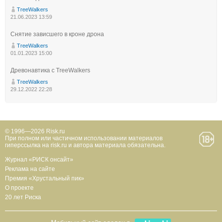
TreeWalkers
21.06.2023 13:59
Снятие зависшего в кроне дрона
TreeWalkers
01.01.2023 15:00
Древонавтика с TreeWalkers
TreeWalkers
29.12.2022 22:28
© 1996—2026 Risk.ru
При полном или частичном использовании материалов
гиперссылка на risk.ru и автора материала обязательна.
Журнал «РИСК онсайт»
Реклама на сайте
Премия «Хрустальный пик»
О проекте
20 лет Риска