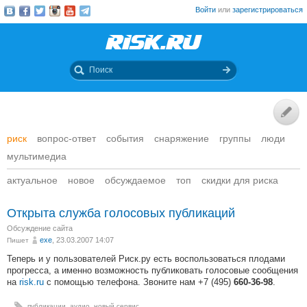
Войти
или
зарегистрироваться
риск
вопрос-ответ
события
снаряжение
группы
люди
мультимедиа
актуальное
новое
обсуждаемое
топ
скидки для риска
Открыта служба голосовых публикаций
Обсуждение сайта
exe
, 23.03.2007 14:07
Пишет
Теперь и у пользователей Риск.ру есть воспользоваться плодами
прогресса, а именно возможность публиковать голосовые сообщения
на
risk.ru
с помощью телефона. Звоните нам +7 (495)
.
660-36-98
публикации
,
аудио
,
новый сервис