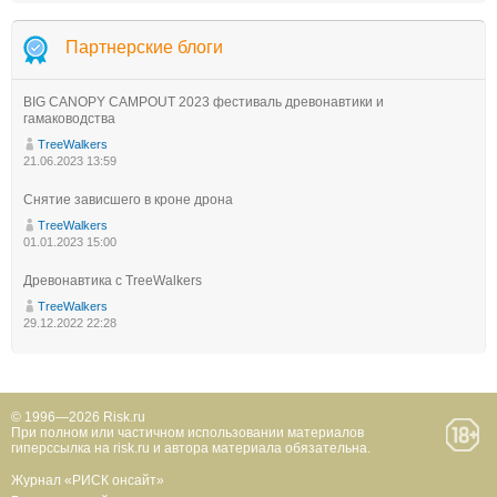
Партнерские блоги
BIG CANOPY CAMPOUT 2023 фестиваль древонавтики и
гамаководства
TreeWalkers
21.06.2023 13:59
Снятие зависшего в кроне дрона
TreeWalkers
01.01.2023 15:00
Древонавтика с TreeWalkers
TreeWalkers
29.12.2022 22:28
© 1996—2026 Risk.ru
При полном или частичном использовании материалов
гиперссылка на risk.ru и автора материала обязательна.
Журнал «РИСК онсайт»