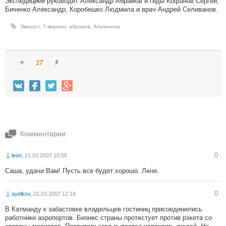
Экспедицией руководит Александр Абрамов и гиды Кофанов Сергей,
Биченко Александр, Коробешко Людмила и врач Андрей Селиванов.
Эверест
,
7 вершин
,
абрамов
,
Альпинизм
17
Комментарии:
0
leon
, 21.03.2007 10:55
Саша, удачи Вам! Пусть все будет хорошо. Леня.
0
ayelkov
, 21.03.2007 12:18
В Катманду к забастовке владельцев гостиниц присоединились
работники аэропортов. Бизнес страны протестует против рэкета со