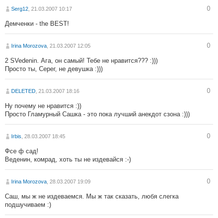
0
Serg12
, 21.03.2007 10:17
Демченки - the BEST!
0
Irina Morozova
, 21.03.2007 12:05
2 SVedenin. Ага, он самый! Тебе не нравится??? :)))
Просто ты, Серег, не девушка :)))
0
DELETED
, 21.03.2007 18:16
Ну почему не нравится :))
Просто Гламурный Сашка - это пока лучший анекдот сзона :)))
0
Irbis
, 28.03.2007 18:45
Фсе ф сад!
Веденин, комрад, хоть ты не издевайся :-)
0
Irina Morozova
, 28.03.2007 19:09
Саш, мы ж не издеваемся. Мы ж так сказать, любя слегка
подшучиваем :)