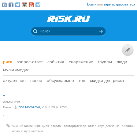
Войти
или
зарегистрироваться
риск
вопрос-ответ
события
снаряжение
группы
люди
мультимедиа
актуальное
новое
обсуждаемое
топ
скидки для риска
-
Альпинизм
Irina Morozova
, 20.03.2007 12:21
Пишет
-
зимний альпинизм
,
цирк "откола"
,
тахтарвумчорр
,
откол
,
клуб демченко
,
Хибины
,
отчет о путешествии