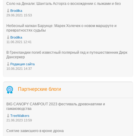
Соло на Денали: Шанталь Асторга о восхождении с лыжами и без
Brodilka
29.06.2021 15:53
Небесный капкан Барунце: Марек Холечек о новом маршруте и
превратностях судьбы
Brodilka
11.06.2021 12:41
В Гренландии погиб известный полярный гид и путешественник Дирк
Дансеркер
Редакция сайта
10.06.2021 14:37
Партнерские блоги
BIG CANOPY CAMPOUT 2023 фестиваль древонавтики и
гамаководства
TreeWalkers
21.06.2023 13:59
Снятие зависшего в кроне дрона