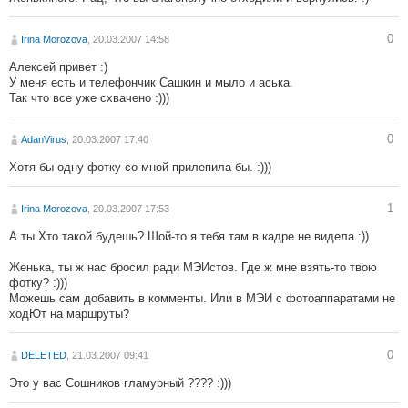
0
Irina Morozova
, 20.03.2007 14:58
Алексей привет :)
У меня есть и телефончик Сашкин и мыло и аська.
Так что все уже схвачено :)))
0
AdanVirus
, 20.03.2007 17:40
Хотя бы одну фотку со мной прилепила бы. :)))
1
Irina Morozova
, 20.03.2007 17:53
А ты Хто такой будешь? Шой-то я тебя там в кадре не видела :))
Женька, ты ж нас бросил ради МЭИстов. Где ж мне взять-то твою
фотку? :)))
Можешь сам добавить в комменты. Или в МЭИ с фотоаппаратами не
ходЮт на маршруты?
0
DELETED
, 21.03.2007 09:41
Это у вас Сошников гламурный ???? :)))