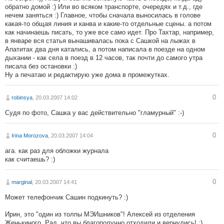
обратно домой :) Или во всяком транспорте, очередях и т.д., где
нечем заняться :) Главное, чтобы сначала выносилась в голове
какая-то общая линия и канва и какие-то отдельные сцены. а потом
как начинаешь писать, то уже все само идет. Про Тахтар, например,
в январе вся статья вынашивалась пока с Сашкой на лыжах в
Апатитах два дня катались, а потом написала в поезде на одном
дыхании - как села в поезд в 12 часов, так почти до самого утра
писала без остановки :)
Ну а печатаю и редактирую уже дома в промежутках.
0
robinsya
, 20.03.2007 14:02
Судя по фото, Сашка у вас действительно "гламурный" :-)
0
Irina Morozova
, 20.03.2007 14:04
ага. как раз для обложки журнала
как считаешь? :)
0
marginal
, 20.03.2007 14:41
Может телефончик Сашин подкинуть? :)
Ирин, это "один из толпы МЭИшников"! Алексей из отделения
Женькиного. Рад, что вы благополучно отходили и вернулись! :)