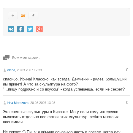
56
Комментарии:
0
lalena
, 20.03.2007 12:33
спасибо, Ирина! Классно, как всегда! Демченки - рулез, большуший
им привет! А что за скульптура на фото?
"...пишу подробно и со вкусом" - когда успеваешь, если не секрет?
0
Irina Morozova
, 20.03.2007 13:03
Это снежные скульптуры в Кировке. Могу если кому интересно
выложить отдельно все фотки этих скульптур. ребята много их
наснимали.
Не секрет :)) Пишу я обычно основную часть в поезде, когда еду