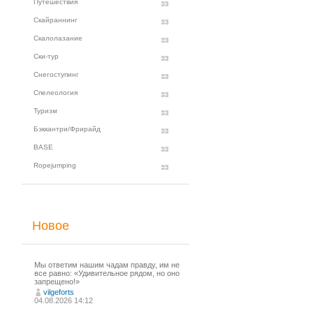
Путешествия
Скайраннинг
Скалолазание
Ски-тур
Снегоступинг
Спелеология
Туризм
Бэккантри/Фрирайд
BASE
Ropejumping
Новое
Мы ответим нашим чадам правду, им не
все равно: «Удивительное рядом, но оно
запрещено!»
vilgeforts
04.08.2026 14:12