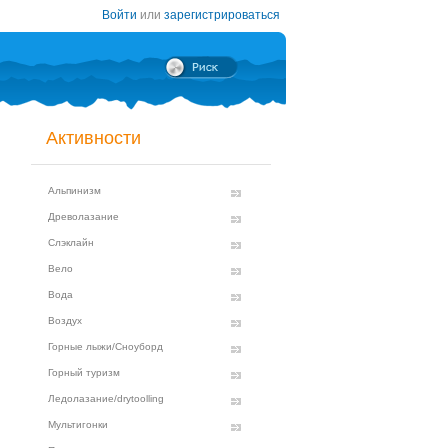
Войти
или
зарегистрироваться
Активности
Альпинизм
Древолазание
Слэклайн
Вело
Вода
Воздух
Горные лыжи/Сноуборд
Горный туризм
Ледолазание/drytoolling
Мультигонки