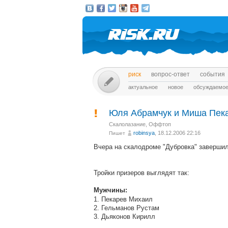
риск
вопрос-ответ
события
актуальное
новое
обсуждаемо
Юля Абрамчук и Миша Пека
Скалолазание
,
Оффтоп
robinsya
, 18.12.2006 22:16
Пишет
Вчера на скалодроме "Дубровка" завершил
Тройки призеров выглядят так:
Мужчины:
1. Пекарев Михаил
2. Гельманов Рустам
3. Дьяконов Кирилл