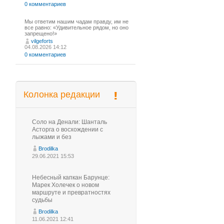
0 комментариев
Мы ответим нашим чадам правду, им не
все равно: «Удивительное рядом, но оно
запрещено!»
vilgeforts
04.08.2026 14:12
0 комментариев
Колонка редакции
Соло на Денали: Шанталь
Асторга о восхождении с
лыжами и без
Brodilka
29.06.2021 15:53
Небесный капкан Барунце:
Марек Холечек о новом
маршруте и превратностях
судьбы
Brodilka
11.06.2021 12:41