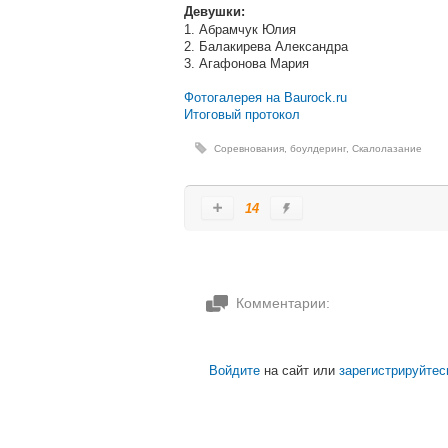
Девушки:
1. Абрамчук Юлия
2. Балакирева Александра
3. Агафонова Мария
Фотогалерея на Baurock.ru
Итоговый протокол
Соревнования
,
боулдеринг
,
Скалолазание
14
Комментарии:
Войдите
на сайт или
зарегистрируйтес