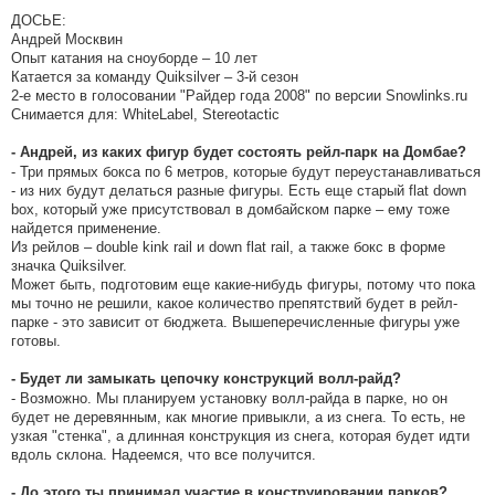
ДОСЬЕ:
Андрей Москвин
Опыт катания на сноуборде – 10 лет
Катается за команду Quiksilver – 3-й сезон
2-е место в голосовании "Райдер года 2008" по версии Snowlinks.ru
Снимается для: WhiteLabel, Stereotactic
- Андрей, из каких фигур будет состоять рейл-парк на Домбае?
- Три прямых бокса по 6 метров, которые будут переустанавливаться
- из них будут делаться разные фигуры. Есть еще старый flat down
box, который уже присутствовал в домбайском парке – ему тоже
найдется применение.
Из рейлов – double kink rail и down flat rail, а также бокс в форме
значка Quiksilver.
Может быть, подготовим еще какие-нибудь фигуры, потому что пока
мы точно не решили, какое количество препятствий будет в рейл-
парке - это зависит от бюджета. Вышеперечисленные фигуры уже
готовы.
- Будет ли замыкать цепочку конструкций волл-райд?
- Возможно. Мы планируем установку волл-райда в парке, но он
будет не деревянным, как многие привыкли, а из снега. То есть, не
узкая "стенка", а длинная конструкция из снега, которая будет идти
вдоль склона. Надеемся, что все получится.
- До этого ты принимал участие в конструировании парков?