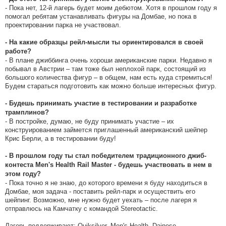
- Пока нет, 12-й лагерь будет моим дебютом. Хотя в прошлом году я
помогал ребятам устанавливать фигуры на Домбае, но пока в
проектировании парка не участвовал.
- На какие образцы рейл-мысли ты ориентировался в своей
работе?
- В плане джиббинга очень хороши американские парки. Недавно я
побывал в Австрии – там тоже был неплохой парк, состоящий из
большого количества фигур – в общем, нам есть куда стремиться!
Будем стараться подготовить как можно больше интересных фигур.
- Будешь принимать участие в тестировании и разработке
трамплинов?
- В постройке, думаю, не буду принимать участие – их
конструированием займется приглашенный американский шейпер
Крис Берли, а в тестировании буду!
- В прошлом году ты стал победителем традиционного джиб-
контеста Men's Health Rail Master - будешь участвовать в нем в
этом году?
- Пока точно я не знаю, до которого времени я буду находиться в
Домбае, моя задача - поставить рейл-парк и осуществить его
шейпинг. Возможно, мне нужно будет уехать – после лагеря я
отправлюсь на Камчатку с командой Stereotactic.
Лагерь поддерживают: Quiksilver, Men's Health, Dainese