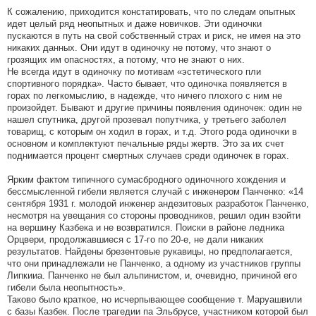
К сожалению, приходится констатировать, что по следам опытных
идет целый ряд неопытных и даже новичков. Эти одиночки
пускаются в путь на свой собственный страх и риск, не имея на это
никаких данных. Они идут в одиночку не потому, что знают о
грозящих им опасностях, а потому, что не знают о них.
Не всегда идут в одиночку по мотивам «эстетического пли
спортивного порядка». Часто бывает, что одиночка появляется в
горах по легкомыслию, в надежде, что ничего плохого с ним не
произойдет. Бывают и другие причины появления одиночек: один не
нашел спутника, другой прозевал попутчика, у третьего заболел
товарищ, с которым он ходил в горах, и т.д. Этого рода одиночки в
основном и комплектуют печальные ряды жертв. Это за их счет
поднимается процент смертных случаев среди одиночек в горах.
Ярким фактом типичного сумасбродного одиночного хождения и
бессмысленной гибели является случай с инженером Панченко: «14
сентября 1931 г. молодой инженер андезитовых разработок Панченко,
несмотря на увещания со стороны проводников, решил один взойти
на вершину Казбека и не возвратился. Поиски в районе ледника
Орцвери, продолжавшиеся с 17-го по 20-е, не дали никаких
результатов. Найдены брезентовые рукавицы, но предполагается,
что они принадлежали не Панченко, а одному из участников группы
Липкииа. Панченко не был альпинистом, и, очевидно, причиной его
гибели была неопытность».
Таково было краткое, но исчерпывающее сообщение т. Маруашвили
с базы Казбек. После трагедии па Эльбрусе, участником которой был