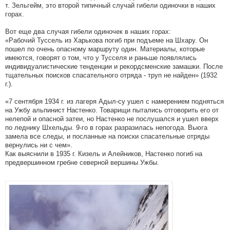
т. Зельгейм, это второй типичный случай гибели одиночки в наших
горах.
Вот еще два случая гибели одиночек в наших горах:
«Рабочий Туссель из Харькова погиб при подъеме на Шхару. Он
пошел по очень опасному маршруту один. Материалы, которые
имеются, говорят о том, что у Тусселя и раньше появлялись
индивидуалистические тенденции и рекордсменские замашки. После
тщательных поисков спасательного отряда - труп не найден» (1932
г.).
«7 сентября 1934 г. из лагеря Адыл-су ушел с намерением подняться
на Ужбу альпинист Настенко. Товарищи пытались отговорить его от
нелепой и опасной затеи, но Настенко не послушался и ушел вверх
по леднику Шхельды. 9-го в горах разразилась непогода. Вьюга
замела все следы, и посланные на поиски спасательные отряды
вернулись ни с чем».
Как выяснили в 1935 г. Кизель и Алейников, Настенко погиб на
предвершинном гребне северной вершины Ужбы.