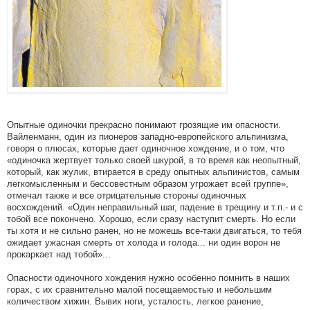
Опытные одиночки прекрасно понимают грозящие им опасности.
Вайленманн, один из пионеров западно-европейского альпинизма,
говоря о плюсах, которые дает одиночное хождение, и о том, что
«одиночка жертвует только своей шкурой, в то время как неопытный,
который, как жулик, втирается в среду опытных альпинистов, самым
легкомысленным и бессовестным образом угрожает всей группе»,
отмечал также и все отрицательные стороны одиночных
восхождений. «Один неправильный шаг, падение в трещину и т.п.- и с
тобой все покончено. Хорошо, если сразу наступит смерть. Но если
ты хотя и не сильно ранен, но не можешь все-таки двигаться, то тебя
ожидает ужасная смерть от холода и голода... ни один ворон не
прокаркает над тобой»...
Опасности одиночного хождения нужно особенно помнить в наших
горах, с их сравнительно малой посещаемостью и небольшим
количеством хижин. Вывих ноги, усталость, легкое ранение,