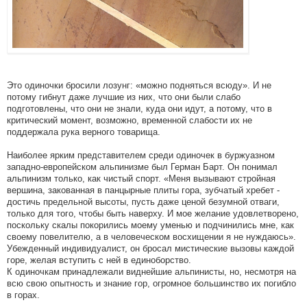
Это одиночки бросили лозунг: «можно подняться всюду». И не
потому гибнут даже лучшие из них, что они были слабо
подготовлены, что они не знали, куда они идут, а потому, что в
критический момент, возможно, временной слабости их не
поддержала рука верного товарища.
Наиболее ярким представителем среди одиночек в буржуазном
западно-европейском альпинизме был Герман Барт. Он понимал
альпинизм только, как чистый спорт. «Меня вызывают стройная
вершина, закованная в панцырные плиты гора, зубчатый хребет -
достичь предельной высоты, пусть даже ценой безумной отваги,
только для того, чтобы быть наверху. И мое желание удовлетворено,
поскольку скалы покорились моему уменью и подчинились мне, как
своему повелителю, а в человеческом восхищении я не нуждаюсь».
Убежденный индивидуалист, он бросал мистические вызовы каждой
горе, желая вступить с ней в единоборство.
К одиночкам принадлежали виднейшие альпинисты, но, несмотря на
всю свою опытность и знание гор, огромное большинство их погибло
в горах.