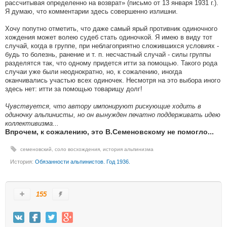
рассчитывая определенно на возврат» (письмо от 13 января 1931 г.).
Я думаю, что комментарии здесь совершенно излишни.
Хочу попутно отметить, что даже самый ярый противник одиночного
хождения может волею судеб стать одиночкой. Я имею в виду тот
случай, когда в группе, при неблагоприятно сложившихся условиях -
будь то болезнь, ранение и т. п. несчастный случай - силы группы
разделятся так, что одному придется итти за помощью. Такого рода
случаи уже были неоднократно, но, к сожалению, иногда
оканчивались участью всех одиночек. Несмотря на это выбора иного
здесь нет: итти за помощью товарищу долг!
Чувствуется, что автору импонируют рискующие ходить в
одиночку альпинисты, но он вынужден печатно поддерживать идею
коллективизма...
Впрочем, к сожалению, это В.Семеновскому не помогло...
семеновский
,
соло восхождения
,
история альпинизма
История:
Обязанности альпинистов. Год 1936.
155