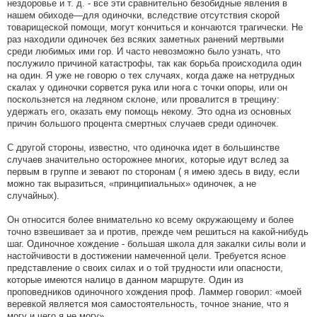
нездоровье и т. д. - все эти сравнительно безобидные явления в
нашем обиходе—для одиночки, вследствие отсутствия скорой
товарищеской помощи, могут кончиться и кончаются трагически. Не
раз находили одиночек без всяких заметных ранений мертвыми
среди любимых ими гор. И часто невозможно было узнать, что
послужило причиной катастрофы, так как борьба происходила один
на один. Я уже не говорю о тех случаях, когда даже на нетрудных
скалах у одиночки сорвется рука или нога с точки опоры, или он
поскользнется на ледяном склоне, или провалится в трещину:
удержать его, оказать ему помощь некому. Это одна из основных
причин большого процента смертных случаев среди одиночек.
С другой стороны, известно, что одиночка идет в большинстве
случаев значительно осторожнее многих, которые идут вслед за
первым в группе и зевают по сторонам ( я имею здесь в виду, если
можно так выразиться, «принципиальных» одиночек, а не
случайных).
Он относится более внимательно ко всему окружающему и более
точно взвешивает за и против, прежде чем решиться на какой-нибудь
шаг. Одиночное хождение - большая школа для закалки силы воли и
настойчивости в достижении намеченной цели. Требуется ясное
представление о своих силах и о той трудности или опасности,
которые имеются налицо в данном маршруте. Один из
проповедников одиночного хождения проф. Ламмер говорил: «моей
веревкой является моя самостоятельность, точное знание, что я
могу и чего я не могу».