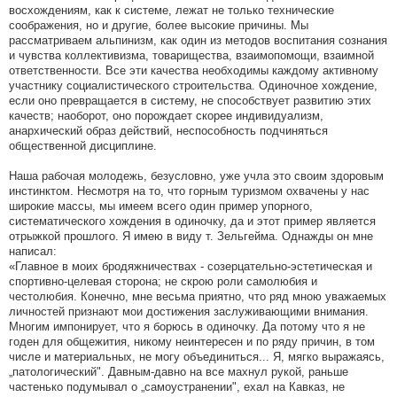
восхождениям, как к системе, лежат не только технические
соображения, но и другие, более высокие причины. Мы
рассматриваем альпинизм, как один из методов воспитания сознания
и чувства коллективизма, товарищества, взаимопомощи, взаимной
ответственности. Все эти качества необходимы каждому активному
участнику социалистического строительства. Одиночное хождение,
если оно превращается в систему, не способствует развитию этих
качеств; наоборот, оно порождает скорее индивидуализм,
анархический образ действий, неспособность подчиняться
общественной дисциплине.
Наша рабочая молодежь, безусловно, уже учла это своим здоровым
инстинктом. Несмотря на то, что горным туризмом охвачены у нас
широкие массы, мы имеем всего один пример упорного,
систематического хождения в одиночку, да и этот пример является
отрыжкой прошлого. Я имею в виду т. Зельгейма. Однажды он мне
написал:
«Главное в моих бродяжничествах - созерцательно-эстетическая и
спортивно-целевая сторона; не скрою роли самолюбия и
честолюбия. Конечно, мне весьма приятно, что ряд мною уважаемых
личностей признают мои достижения заслуживающими внимания.
Многим импонирует, что я борюсь в одиночку. Да потому что я не
годен для общежития, никому неинтересен и по ряду причин, в том
числе и материальных, не могу объединиться... Я, мягко выражаясь,
„патологический". Давным-давно на все махнул рукой, раньше
частенько подумывал о „самоустранении", ехал на Кавказ, не