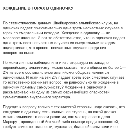
ХОЖДЕНИЕ В ГОРАХ В ОДИНОЧКУ
По статистическим данным Швейцарского альпийского клуба, на
одиночек падает приблизительно одна треть несчастных случаев в
горах со смертельным исходом. Хождение в одиночку — не
массовое явление. И вот то обстоятельство, что на одиночек падает
одна треть всех несчастных случаев со смертельным исходом,
подчеркивает, что процент несчастных случаев среди них
невероятно высок.
По моим личным наблюдениям и из литературы по западно-
европейскому альпинизму, можно сказать, что в общем не более 1—
2% из всего состава членов альпийских обществ являются
одиночками. И если на эти 2% падает треть всех смертных случаев,
то естественно возникает вопрос: не равносильно ли хождение в
одиночку прямому самоубийству? Хождение в одиночку я
рассматриваю как одну из самых серьезнейших опасностей
субъективного внутреннего характера.
Подходя к вопросу только с технической стороны, надо сказать, что
хождение в одиночку есть наивысшая ступень, на какой должен
стоять альпинист в своем развитии, как мастер своего дела.
Маршрут, проведенный без чьей-либо помощи среди опасностей,
требует самостоятельности, мужества, большой силы воли и со