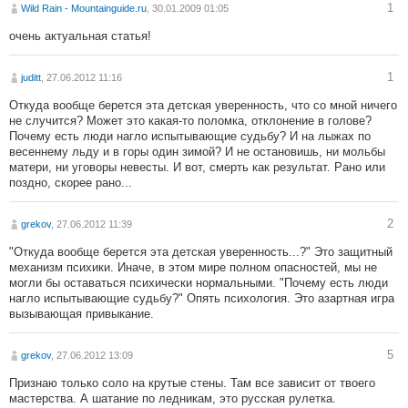
1
Wild Rain - Mountainguide.ru
, 30.01.2009 01:05
очень актуальная статья!
1
juditt
, 27.06.2012 11:16
Откуда вообще берется эта детская уверенность, что со мной ничего
не случится? Может это какая-то поломка, отклонение в голове?
Почему есть люди нагло испытывающие судьбу? И на лыжах по
весеннему льду и в горы один зимой? И не остановишь, ни мольбы
матери, ни уговоры невесты. И вот, смерть как результат. Рано или
поздно, скорее рано...
2
grekov
, 27.06.2012 11:39
"Откуда вообще берется эта детская уверенность...?" Это защитный
механизм психики. Иначе, в этом мире полном опасностей, мы не
могли бы оставаться психически нормальными. "Почему есть люди
нагло испытывающие судьбу?" Опять психология. Это азартная игра
вызывающая привыкание.
5
grekov
, 27.06.2012 13:09
Признаю только соло на крутые стены. Там все зависит от твоего
мастерства. А шатание по ледникам, это русская рулетка.